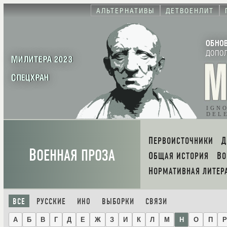
АЛЬТЕРНАТИВЫ
ДЕТВОЕНЛИТ
ОБНО
ДОПО
МИЛИТЕРА 2023
СПЕЦХРАН
IGN
DEL
ПЕРВОИСТОЧНИКИ
В
ОЕННАЯ ПРОЗА
ОБЩАЯ ИСТОРИЯ
В
НОРМАТИВНАЯ ЛИТЕР
ВСЕ
РУССКИЕ
ИНО
ВЫБОРКИ
СВЯЗИ
А
Б
В
Г
Д
Е
Ж
З
И
К
Л
М
Н
О
П
Р