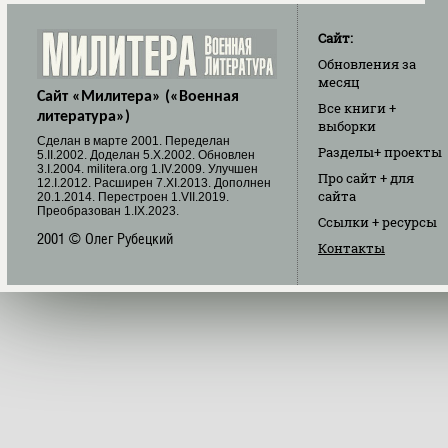
Сайт:
Обновления
за
месяц
Сайт «Милитера» («Военная
Все книги
+
литература»)
выборки
Cделан в марте 2001. Переделан
Разделы
+ проекты
5.II.2002. Доделан 5.X.2002. Обновлен
3.I.2004. militera.org 1.IV.2009. Улучшен
Про сайт
+ для
12.I.2012. Расширен 7.XI.2013. Дополнен
сайта
20.1.2014. Перестроен 1.VII.2019.
Преобразован 1.IX.2023.
Ссылки
+ ресурсы
2001 © Олег Рубецкий
Контакты