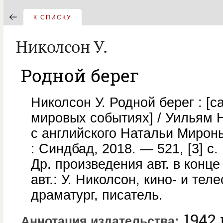
К СПИСКУ
Николсон У.
Родной берег
Николсон У. Родной берег : [с
мировых событиях] / Уильям 
с английского Натальи Мирон
: Синдбад, 2018. — 521, [3] с. 
Др. произведения авт. в конце
авт.: У. Николсон, кино- и тел
драматург, писатель.
1942 
Аннотация издательства