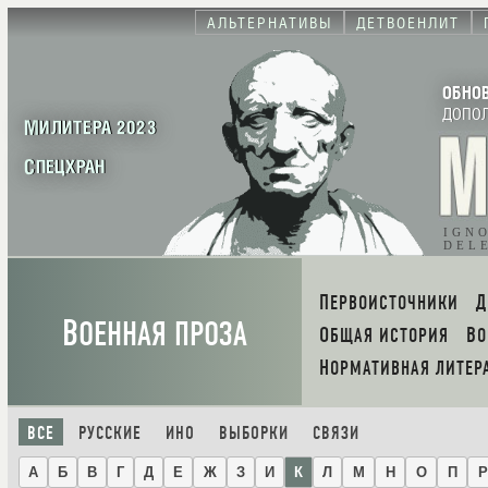
АЛЬТЕРНАТИВЫ
ДЕТВОЕНЛИТ
ОБНО
ДОПО
МИЛИТЕРА 2023
СПЕЦХРАН
IGN
DEL
ПЕРВОИСТОЧНИКИ
В
ОЕННАЯ ПРОЗА
ОБЩАЯ ИСТОРИЯ
В
НОРМАТИВНАЯ ЛИТЕР
ВСЕ
РУССКИЕ
ИНО
ВЫБОРКИ
СВЯЗИ
А
Б
В
Г
Д
Е
Ж
З
И
К
Л
М
Н
О
П
Р