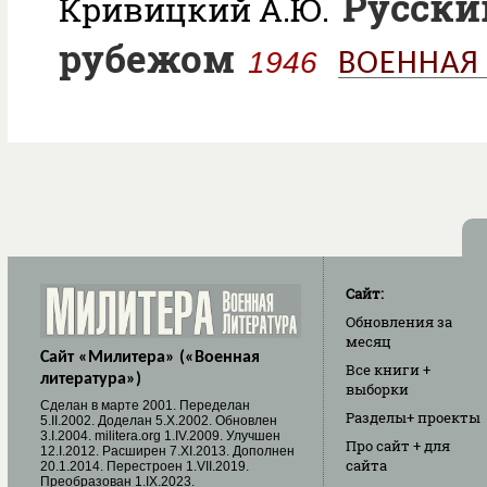
Русски
Кривицкий А.Ю.
рубежом
1946
ВОЕННАЯ
Сайт:
Обновления
за
месяц
Сайт «Милитера» («Военная
Все книги
+
литература»)
выборки
Cделан в марте 2001. Переделан
Разделы
+ проекты
5.II.2002. Доделан 5.X.2002. Обновлен
3.I.2004. militera.org 1.IV.2009. Улучшен
Про сайт
+ для
12.I.2012. Расширен 7.XI.2013. Дополнен
сайта
20.1.2014. Перестроен 1.VII.2019.
Преобразован 1.IX.2023.