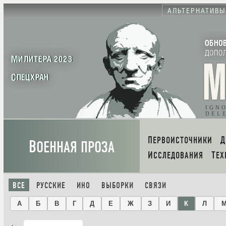
АЛЬТЕРНАТИВЫ
ОБНО
ДОПО
МИЛИТЕРА 2023
СПЕЦХРАН
IGN
DEL
ПЕРВОИСТОЧНИКИ
В
ОЕННАЯ ПРОЗА
ИССЛЕДОВАНИЯ
ТЕ
ВСЕ
РУССКИЕ
ИНО
ВЫБОРКИ
СВЯЗИ
А
Б
В
Г
Д
Е
Ж
З
И
К
Л