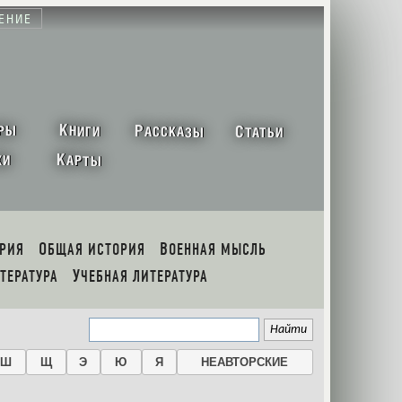
ЕНИЕ
К
Р
С
РЫ
НИГИ
АССКАЗЫ
ТАТЬИ
К
ХИ
АРТЫ
ОРИЯ
ОБЩАЯ ИСТОРИЯ
ВОЕННАЯ МЫСЛЬ
ИТЕРАТУРА
УЧЕБНАЯ ЛИТЕРАТУРА
Ш
Щ
Э
Ю
Я
НЕАВТОРСКИЕ