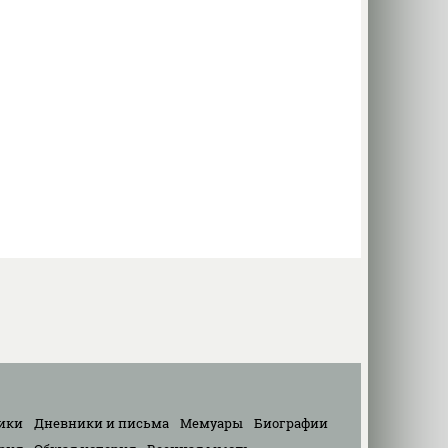
ики
Дневники и письма
Мемуары
Биографии