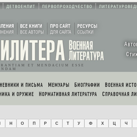
ДЕТВОЕНЛИТ
ПЕРВОПРОХОДЧЕСТВО
ЛИТЕРАТУРОВЕД
ВЛЕНИЯ
ВСЕ КНИГИ
ПРО САЙТ
РЕСУРСЫ
ЛНЕНИЯ
ВСЕ АВТОРЫ
ДЛЯ САЙТА
ССЫЛКИ
А
ВТО
С
ТИ
ORANTIAM ET MENDACIUM ESSE
ENDAM
ДНЕВНИКИ И ПИСЬМА
МЕМУАРЫ
БИОГРАФИИ
ВОЕННАЯ ИСТ
ХНИКА И ОРУЖИЕ
НОРМАТИВНАЯ ЛИТЕРАТУРА
СПРАВОЧНАЯ Л
М
Н
О
П
Р
С
Т
У
Ф
Х
Ц
Ч