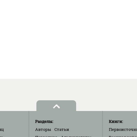
Разделы:
Книги:
яц
Авторы
Статьи
Первоисточн