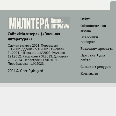
Сайт:
Обновления
за
месяц
Сайт «Милитера» («Военная
Все книги
+
литература»)
выборки
Cделан в марте 2001. Переделан
Разделы
+ проекты
5.II.2002. Доделан 5.X.2002. Обновлен
3.I.2004. militera.org 1.IV.2009. Улучшен
Про сайт
+ для
12.I.2012. Расширен 7.XI.2013. Дополнен
сайта
20.1.2014. Перестроен 1.VII.2019.
Преобразован 1.IX.2023.
Ссылки
+ ресурсы
2001 © Олег Рубецкий
Контакты