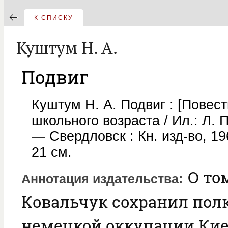
К СПИСКУ
Куштум Н. А.
Подвиг
Куштум Н. А. Подвиг : [Повест
школьного возраста / Ил.: Л. 
— Свердловск : Кн. изд-во, 1962
21 см.
О том
Аннотация издательства
Ковальчук сохранил пол
немецкой оккупации Киев