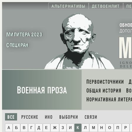
АЛЬТЕРНАТИВЫ
ДЕТВОЕНЛИТ
ПЕ
ОБНО
ДОПО
МИЛИТЕРА 2023
СПЕЦХРАН
IGN
DEL
ПЕРВОИСТОЧНИКИ
В
ОЕННАЯ ПРОЗА
ОБЩАЯ ИСТОРИЯ
В
НОРМАТИВНАЯ ЛИТЕР
ВСЕ
РУССКИЕ
ИНО
ВЫБОРКИ
СВЯЗИ
А
Б
В
Г
Д
Е
Ж
З
И
К
Л
М
Н
О
П
Р