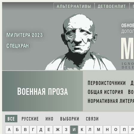
АЛЬТЕРНАТИВЫ
ДЕТВОЕНЛИТ
ОБНО
ДОПО
МИЛИТЕРА 2023
СПЕЦХРАН
IGN
DEL
ПЕРВОИСТОЧНИКИ
В
ОЕННАЯ ПРОЗА
ОБЩАЯ ИСТОРИЯ
В
НОРМАТИВНАЯ ЛИТЕР
ВСЕ
РУССКИЕ
ИНО
ВЫБОРКИ
СВЯЗИ
А
Б
В
Г
Д
Е
Ж
З
И
К
Л
М
Н
О
П
Р