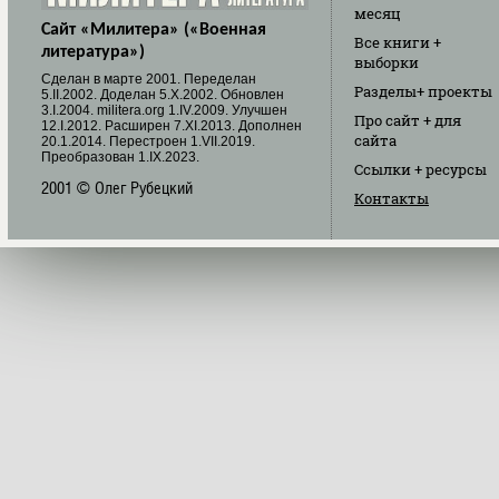
месяц
Сайт «Милитера» («Военная
Все книги
+
литература»)
выборки
Cделан в марте 2001. Переделан
Разделы
+ проекты
5.II.2002. Доделан 5.X.2002. Обновлен
3.I.2004. militera.org 1.IV.2009. Улучшен
Про сайт
+ для
12.I.2012. Расширен 7.XI.2013. Дополнен
сайта
20.1.2014. Перестроен 1.VII.2019.
Преобразован 1.IX.2023.
Ссылки
+ ресурсы
2001 © Олег Рубецкий
Контакты