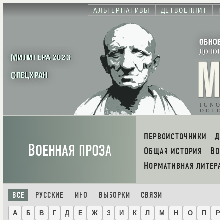
АЛЬТЕРНАТИВЫ
ДЕТВОЕНЛИТ
ОБНО
ДОПО
МИЛИТЕРА 2023
СПЕЦХРАН
IGN
DEL
ПЕРВОИСТОЧНИКИ
В
ОЕННАЯ ПРОЗА
ОБЩАЯ ИСТОРИЯ
В
НОРМАТИВНАЯ ЛИТЕР
ВСЕ
РУССКИЕ
ИНО
ВЫБОРКИ
СВЯЗИ
А
Б
В
Г
Д
Е
Ж
З
И
К
Л
М
Н
О
П
Р