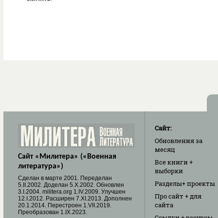
Сайт:
Обновления
за
месяц
Сайт «Милитера» («Военная
Все книги
+
литература»)
выборки
Cделан в марте 2001. Переделан
Разделы
+ проекты
5.II.2002. Доделан 5.X.2002. Обновлен
3.I.2004. militera.org 1.IV.2009. Улучшен
Про сайт
+ для
12.I.2012. Расширен 7.XI.2013. Дополнен
сайта
20.1.2014. Перестроен 1.VII.2019.
Преобразован 1.IX.2023.
Ссылки
+ ресурсы