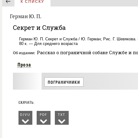
К СПИСКУ
Герман Ю. П.
Секрет и Служба
Герман Ю. П. Секрет и Служба / Ю. Герман; Рис. Г. Шевякова. 
80 к. — Для среднего возраста
Рассказ о пограничной собаке Службе и п
Об издании
Проза
ПОГРАНИЧНИКИ
DJVU
PDF
TXT