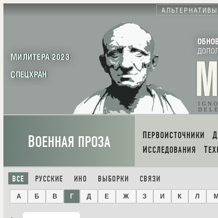
АЛЬТЕРНАТИВЫ
ОБНО
ДОПО
МИЛИТЕРА 2023
СПЕЦХРАН
IGN
DEL
ПЕРВОИСТОЧНИКИ
В
ОЕННАЯ ПРОЗА
ИССЛЕДОВАНИЯ
ТЕ
ВСЕ
РУССКИЕ
ИНО
ВЫБОРКИ
СВЯЗИ
А
Б
В
Г
Д
Е
Ж
З
И
К
Л