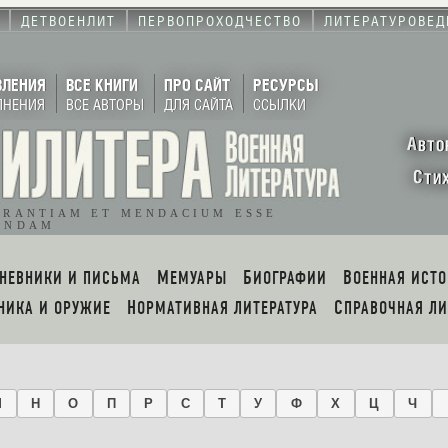
ДЕТВОЕНЛИТ
ПЕРВОПРОХОДЧЕСТВО
ЛИТЕРАТУРОВЕД
ВЛЕНИЯ
ВСЕ КНИГИ
ПРО САЙТ
РЕСУРСЫ
ЛНЕНИЯ
ВСЕ АВТОРЫ
ДЛЯ САЙТА
ССЫЛКИ
А
ВТО
С
ТИ
ORANTIAM ET MENDACIUM ESSE
ENDAM
ДНЕВНИКИ И ПИСЬМА
МЕМУАРЫ
БИОГРАФИИ
ВОЕННАЯ ИСТ
ХНИКА И ОРУЖИЕ
НОРМАТИВНАЯ ЛИТЕРАТУРА
СПРАВОЧНАЯ Л
М
Н
О
П
Р
С
Т
У
Ф
Х
Ц
Ч