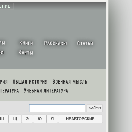
ЕНИЕ
К
Р
С
РЫ
НИГИ
АССКАЗЫ
ТАТЬИ
К
ХИ
АРТЫ
ОРИЯ
ОБЩАЯ ИСТОРИЯ
ВОЕННАЯ МЫСЛЬ
ИТЕРАТУРА
УЧЕБНАЯ ЛИТЕРАТУРА
Ш
Щ
Э
Ю
Я
НЕАВТОРСКИЕ