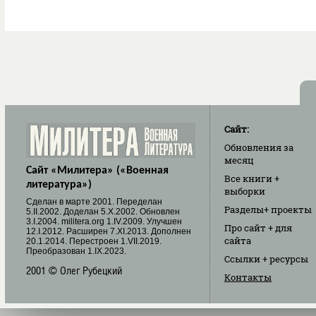
Сайт:
Обновления
за
месяц
Сайт «Милитера» («Военная
Все книги
+
литература»)
выборки
Cделан в марте 2001. Переделан
Разделы
+ проекты
5.II.2002. Доделан 5.X.2002. Обновлен
3.I.2004. militera.org 1.IV.2009. Улучшен
Про сайт
+ для
12.I.2012. Расширен 7.XI.2013. Дополнен
сайта
20.1.2014. Перестроен 1.VII.2019.
Преобразован 1.IX.2023.
Ссылки
+ ресурсы
2001 © Олег Рубецкий
Контакты