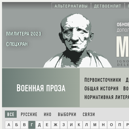
АЛЬТЕРНАТИВЫ
ДЕТВОЕНЛИТ
ОБНО
ДОПО
МИЛИТЕРА 2023
СПЕЦХРАН
IGN
DEL
ПЕРВОИСТОЧНИКИ
В
ОЕННАЯ ПРОЗА
ОБЩАЯ ИСТОРИЯ
В
НОРМАТИВНАЯ ЛИТЕР
ВСЕ
РУССКИЕ
ИНО
ВЫБОРКИ
СВЯЗИ
А
Б
В
Г
Д
Е
Ж
З
И
К
Л
М
Н
О
П
Р