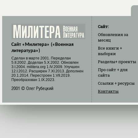
Сайт:
Обновления
за
месяц
Сайт «Милитера» («Военная
Все книги
+
литература»)
выборки
Cделан в марте 2001. Переделан
Разделы
+ проекты
5.II.2002. Доделан 5.X.2002. Обновлен
3.I.2004. militera.org 1.IV.2009. Улучшен
Про сайт
+ для
12.I.2012. Расширен 7.XI.2013. Дополнен
сайта
20.1.2014. Перестроен 1.VII.2019.
Преобразован 1.IX.2023.
Ссылки
+ ресурсы
2001 © Олег Рубецкий
Контакты