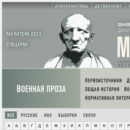
АЛЬТЕРНАТИВЫ
ДЕТВОЕНЛИТ
ОБНО
ДОПО
МИЛИТЕРА 2023
СПЕЦХРАН
IGN
DEL
ПЕРВОИСТОЧНИКИ
В
ОЕННАЯ ПРОЗА
ОБЩАЯ ИСТОРИЯ
В
НОРМАТИВНАЯ ЛИТЕР
ВСЕ
РУССКИЕ
ИНО
ВЫБОРКИ
СВЯЗИ
А
Б
В
Г
Д
Е
Ж
З
И
К
Л
М
Н
О
П
Р