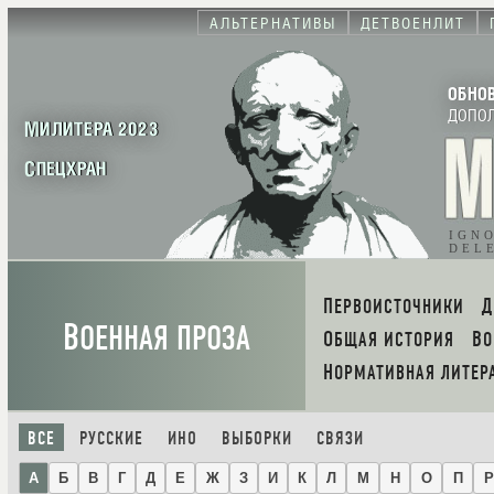
АЛЬТЕРНАТИВЫ
ДЕТВОЕНЛИТ
ОБНО
ДОПО
МИЛИТЕРА 2023
СПЕЦХРАН
IGN
DEL
ПЕРВОИСТОЧНИКИ
В
ОЕННАЯ ПРОЗА
ОБЩАЯ ИСТОРИЯ
В
НОРМАТИВНАЯ ЛИТЕР
ВСЕ
РУССКИЕ
ИНО
ВЫБОРКИ
СВЯЗИ
А
Б
В
Г
Д
Е
Ж
З
И
К
Л
М
Н
О
П
Р