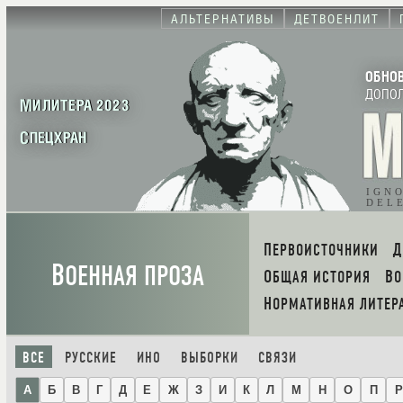
АЛЬТЕРНАТИВЫ
ДЕТВОЕНЛИТ
ОБНО
ДОПО
МИЛИТЕРА 2023
СПЕЦХРАН
IGN
DEL
ПЕРВОИСТОЧНИКИ
В
ОЕННАЯ ПРОЗА
ОБЩАЯ ИСТОРИЯ
В
НОРМАТИВНАЯ ЛИТЕР
ВСЕ
РУССКИЕ
ИНО
ВЫБОРКИ
СВЯЗИ
А
Б
В
Г
Д
Е
Ж
З
И
К
Л
М
Н
О
П
Р