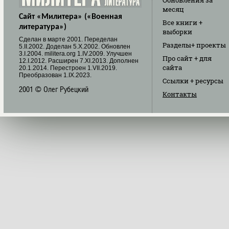
Обновления
за
месяц
Сайт «Милитера» («Военная
Все книги
+
литература»)
выборки
Cделан в марте 2001. Переделан
Разделы
+ проекты
5.II.2002. Доделан 5.X.2002. Обновлен
3.I.2004. militera.org 1.IV.2009. Улучшен
Про сайт
+ для
12.I.2012. Расширен 7.XI.2013. Дополнен
сайта
20.1.2014. Перестроен 1.VII.2019.
Преобразован 1.IX.2023.
Ссылки
+ ресурсы
2001 © Олег Рубецкий
Контакты