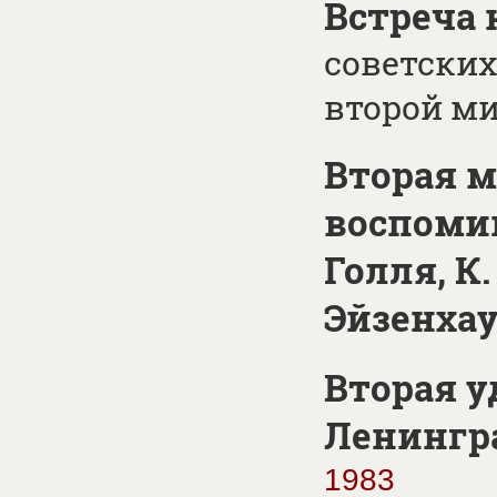
Встреча 
советских
второй м
Вторая м
воспомин
Голля, К.
Эйзенхау
Вторая у
Ленингр
1983