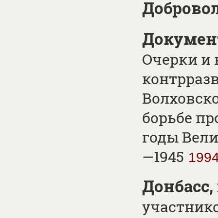
Доброво
Документ
Очерки и
контрразв
Волховско
борьбе пр
годы Вели
—1945
199
Донбасс,
участник