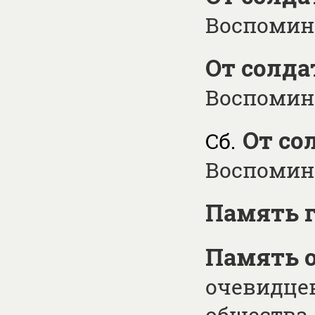
Воспомина
От солда
Воспомина
От со
Сб.
Воспомина
Память 
Память о
очевидцев
общества