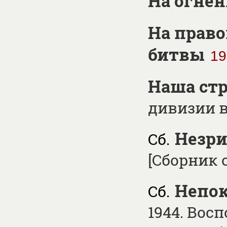
На огнен
На право
битвы
19
Наша стр
дивизии 
Незри
Сб.
[Сборник 
Непок
Сб.
1944. Вос