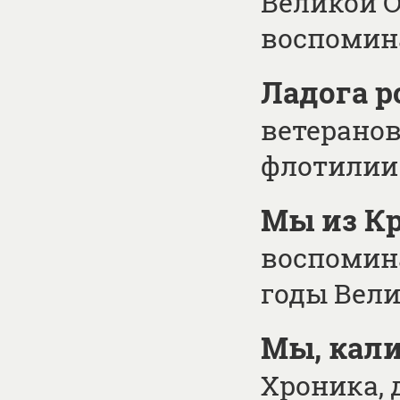
Великой О
воспомин
Ладога р
ветерано
флотилии
Мы из К
воспомина
годы Вел
Мы, кали
Хроника,