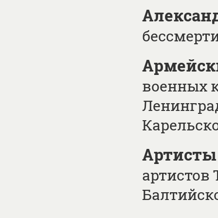
Алексан
бессмерт
Армейск
военных 
Ленинград
Карельско
Артисты 
артистов 
Балтийск