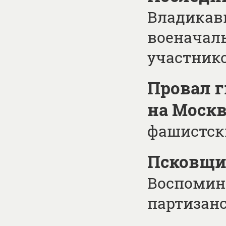
Владикав
военачаль
участнико
Провал г
на Моск
фашистск
Псковщи
Воспомин
партизан