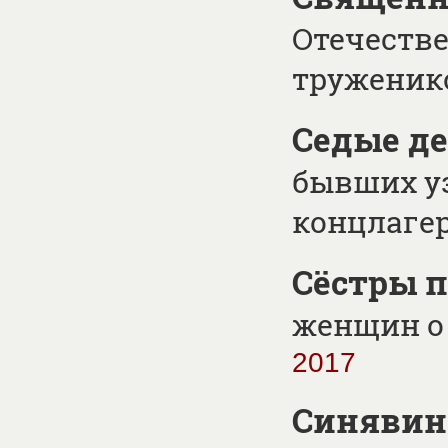
Отечестве
труженик
Седые д
бывших у
концлаге
Сёстры 
женщин о
2017
Синявино