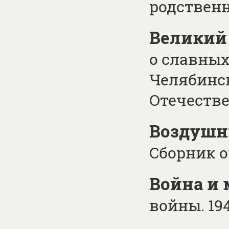
родствен
Великий
о славных
Челябинск
Отечеств
Воздушн
Сборник 
Война и
войны. 19