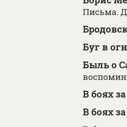
Письма. 
Бродовск
Буг в ог
Быль о С
воспомин
В боях з
В боях з