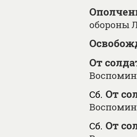
Ополчен
обороны 
Освобожд
От солда
Воспомина
От со
Сб.
Воспомина
От со
Сб.