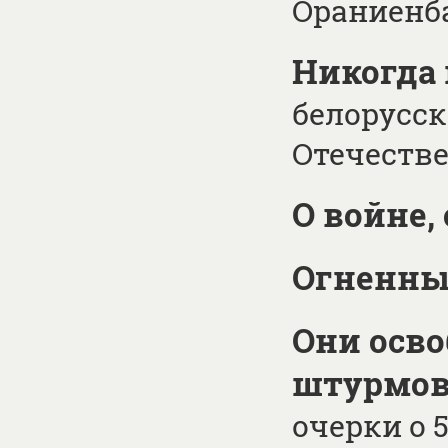
Ораниенб
Никогда 
белорусск
Отечеств
О войне, 
Огненны
Они осв
штурмов
очерки о 