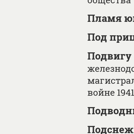
Пламя ю
Под при
Подвигу 
железнод
магистрал
войне 1941
Подводн
Подснеж