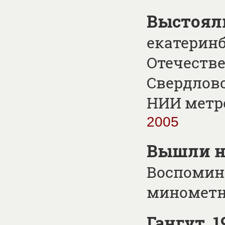
Выстоял
екатерин
Отечестве
Свердловс
НИИ метро
2005
Вышли н
Воспомин
минометн
Гангут. 1