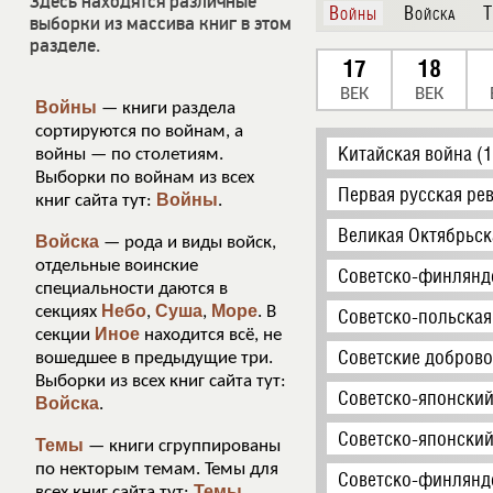
Здесь находятся различные
Войны
Войска
Т
выборки из массива книг в этом
разделе.
17
18
ВЕК
ВЕК
Войны
— книги раздела
сортируются по войнам, а
Китайская война (
войны — по столетиям.
Выборки по войнам из всех
Первая русская ре
Войны
книг сайта тут:
.
Великая Октябрьск
Войска
— рода и виды войск,
отдельные воинские
Советско-финляндс
специальности даются в
Небо
Суша
Море
секциях
,
,
. В
Советско-польская
Иное
секции
находится всё, не
Советские доброво
вошедшее в предыдущие три.
Выборки из всех книг сайта тут:
Советско-японский
Войска
.
Советско-японский
Темы
— книги сгруппированы
по некторым темам. Темы для
Советско-финляндс
Темы.
всех книг сайта тут: