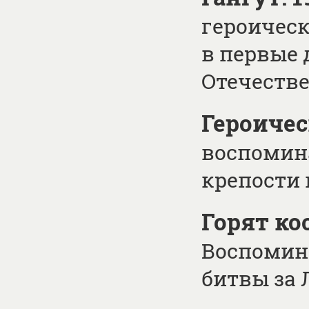
героическ
в первые 
Отечеств
Героичес
воспомина
крепости 
Горят ко
Воспомин
битвы за