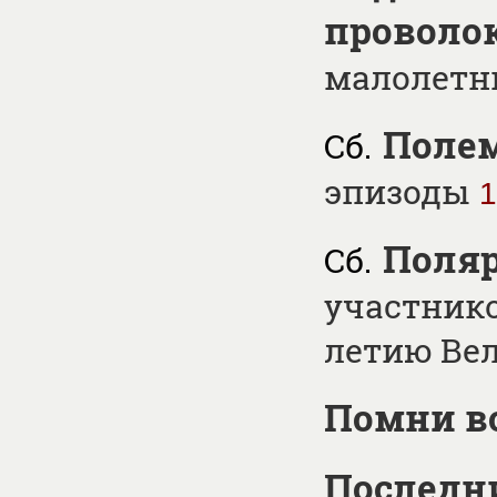
проволо
малолетн
Полем
Сб.
эпизоды
1
Поля
Сб.
участнико
летию Ве
Помни в
Последн