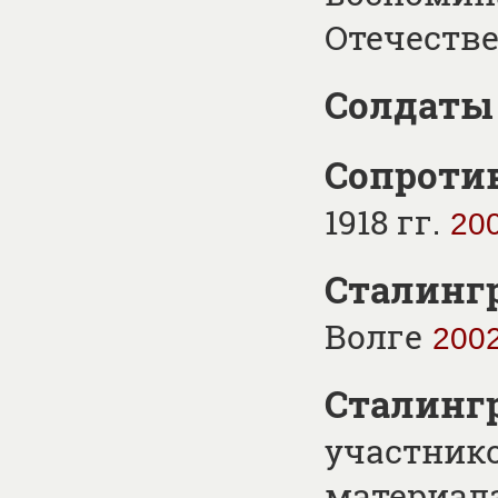
Отечеств
Солдат
Сопроти
1918 гг.
20
Сталинг
Волге
200
Сталингр
участнико
материал