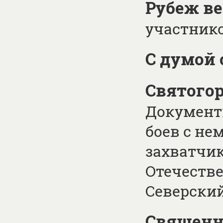
Рубеж в
участник
С думой 
Святогор
Документ
боев с н
захватчик
Отечестве
Северски
Священн