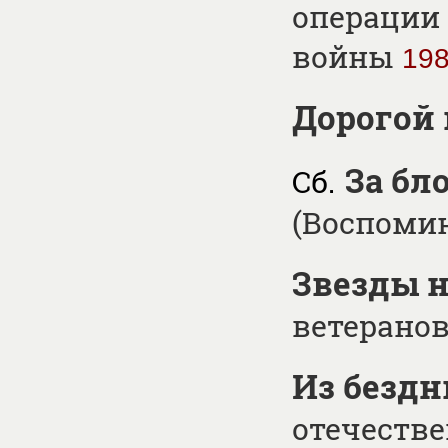
операции 
войны
19
Дорогой
За бл
Сб.
(Воспоми
Звезды 
ветеранов
Из бездн
отечестве