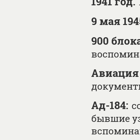
1941 год.
9 мая 19
900 блок
воспомин
Авиация
документ
Ад-184:
с
бывшие уз
вспомин