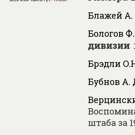
Блажей А. 
Бологов Ф.
дивизии
Брэдли О.Н
Бубнов А. 
Верцински
Воспомина
штаба за 1