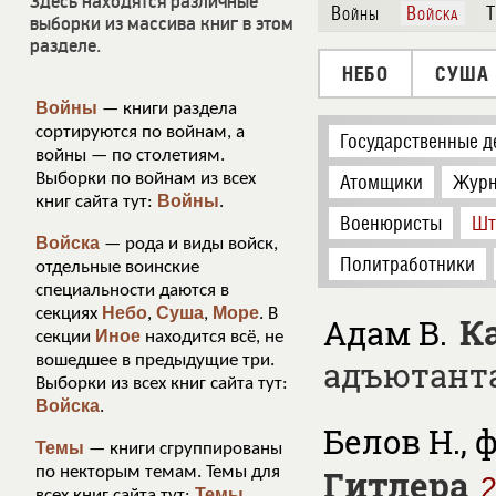
Здесь находятся различные
Войны
Войска
Т
выборки из массива книг в этом
разделе.
НЕБО
СУША
Войны
— книги раздела
сортируются по войнам, а
Государственные д
войны — по столетиям.
Выборки по войнам из всех
Атомщики
Журн
Войны
книг сайта тут:
.
Военюристы
Шт
Войска
— рода и виды войск,
Политработники
отдельные воинские
специальности даются в
Небо
Суша
Море
секциях
,
,
. В
К
Адам В.
Иное
секции
находится всё, не
вошедшее в предыдущие три.
адъютанта
Выборки из всех книг сайта тут:
Войска
.
Белов Н., 
Темы
— книги сгруппированы
по некторым темам. Темы для
Гитлера
Темы.
всех книг сайта тут: