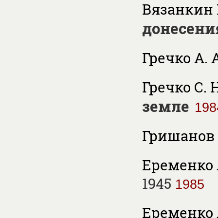
Вязанкин И
донесени
Гречко А. А
Гречко С. Н
земле
198
Гришанов 
Еременко А
1945
1985
Еременко А