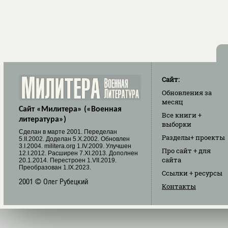
Сайт:
Обновления
за
месяц
Сайт «Милитера» («Военная
Все книги
+
литература»)
выборки
Cделан в марте 2001. Переделан
Разделы
+ проекты
5.II.2002. Доделан 5.X.2002. Обновлен
3.I.2004. militera.org 1.IV.2009. Улучшен
Про сайт
+ для
12.I.2012. Расширен 7.XI.2013. Дополнен
сайта
20.1.2014. Перестроен 1.VII.2019.
Преобразован 1.IX.2023.
Ссылки
+ ресурсы
2001 © Олег Рубецкий
Контакты