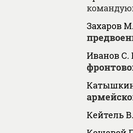
командую
Захаров М.
предвоен
Иванов С. 
фронтово
Катышкин 
армейск
Кейтель В
Кошевой П