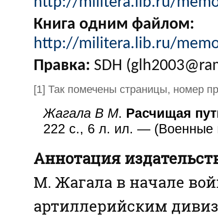
http://militera.lib.ru/mem
Книга одним файлом:
http://militera.lib.ru/mem
Правка:
SDH (glh2003@ram
[1] Так помечены страницы, номер п
Жагала В М
.
Расчищая пут
222 с., 6 л. ил. — (Военные
Аннотация издательст
М. Жагала в начале во
артиллерийским дивиз