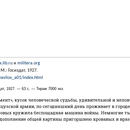
a.lib.ru
и
militera.org
.: Госиздат, 1927.
/vavilov_a01/index.html
ат, 1927. — 63 с. — Тираж 7000 экз.
ент», кусок человеческой судьбы, удивительной и непов
узской армии, по сегодняшний день проживает в городе 
ловых кружила беспощадная машина войны. Немногие тыс
а дополнение общей картины пригоршнею кровавых и вра