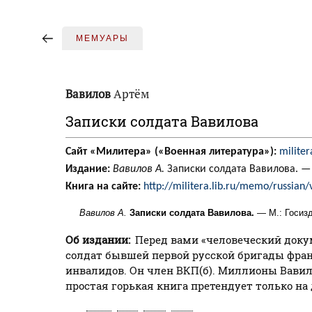
МЕМУАРЫ
Вавилов
Артём
Записки солдата Вавилова
Сайт «Милитера» («Военная литература»):
militer
Издание:
Вавилов А.
Записки солдата Вавилова. — М
Книга на сайте:
http://militera.lib.ru/memo/russian
Вавилов А.
Записки солдата Вавилова.
— М.: Госизд
Об издании:
Перед вами «человеческий докум
солдат бывшей первой русской бригады франц
инвалидов. Он член ВКП(б). Миллионы Вави
простая горькая книга претендует только н