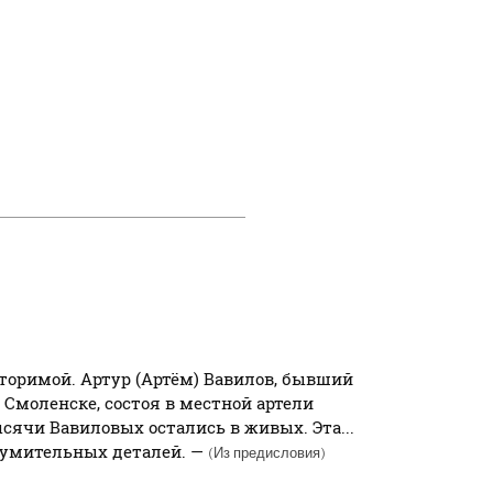
торимой. Артур (Артём) Вавилов, бывший
Смоленске, состоя в местной артели
ячи Вавиловых остались в живых. Эта...
зумительных деталей. —
(Из предисловия)