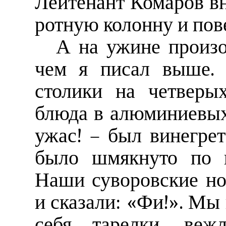
Лейтенант Комаров в
ротную колонну и пов
А на ужине произо
чем я писал выше. 
столики на четверы
блюда в алюминиевых
ужас! – был винегрет
было шмякнуто по ц
Наши суворовские но
и сказали: «Фи!». Мы 
себя тарелки, вежл