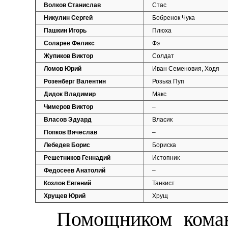
Волков Станислав
Стас
Никулин Сергей
Бобренок Чука
Пашкин Игорь
Плюха
Соларев Феликс
Фэ
Жупиков Виктор
Солдат
Ломов Юрий
Иван Семеновия, Ходя
Розенберг Валентин
Розька Пуп
Дидок Владимир
Макс
Чимеров Виктор
–
Власов Эдуард
Власик
Попков Вячеслав
–
Лебедев Борис
Бориска
Решетников Геннадий
Истопник
Федосеев Анатолий
–
Козлов Евгений
Танкист
Хрущев Юрий
Хрущ
Помощником коман