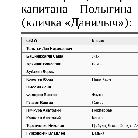
капитана Полыгина
(кличка «Данилыч»):
Ф.И.О.
Кличка
Толстой Лев Николаевич
–
Башинджагян Саша
Жан
Архипов Вячеслав
Вячек
Зубакин Борис
–
Королев Юрий
Папа Карл
Смолин Леня
–
Федоров Виктор
Федот
Гузеев Виктор
Сивый
Пичкура Анатолий
Гофперран
Ковалев Анатолий
Коваль
Теренченко Николай
Цыбуля, Лыжа, Солдат, А
Гурковский Владлен
Вадька