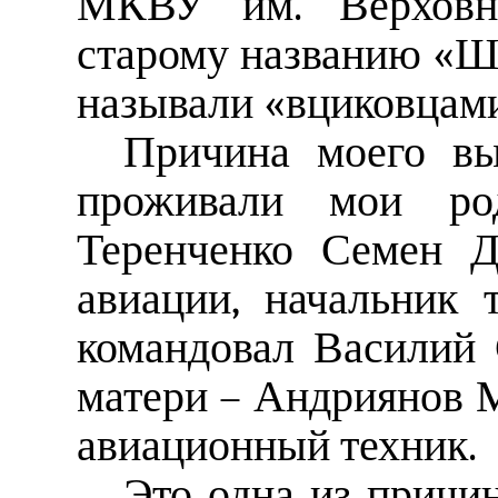
МКВУ им. Верховн
старому названию «Ш
называли «вциковцами
Причина моего в
проживали мои р
Теренченко Семен Д
авиации, начальник
командовал Василий 
матери – Андриянов М
авиационный техник.
Это одна из причи