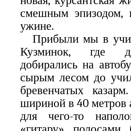
новая, курсантская ж
смешным эпизодом, 
ужине.
Прибыли мы в учил
Кузминок, где д
добирались на автоб
сырым лесом до учи
бревенчатых казарм
шириной в 40 метров 
для чего-то наполо
«гитару» полосами 