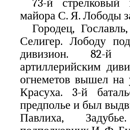
73-й стрелковый 
майора С. Я. Лободы 
Городец, Гославль
Селигер. Лободу по
дивизион. 82-й
артиллерийским див
огнеметов вышел на у
Красуха. 3-й батал
предполье и был выдв
Павлиха, Задубь