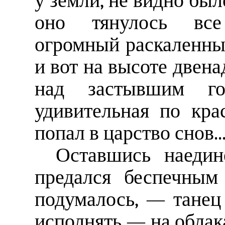
у земли, не видно был
оно тянулось все
огромный раскаленны
и вот на высоте двена
над застывшим го
удивительная по крас
попал в царство снов..
Оставшись наедин
предался беспечным
подумалось, — танец
исполнять — на облака