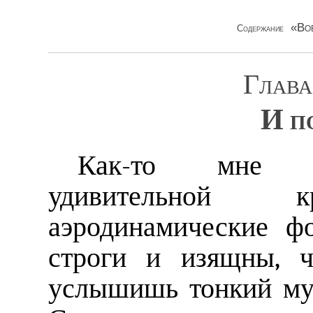
«Во
Содержание
Глава
И п
Как-то мне по
удивительной к
аэродинамические ф
строги и изящны, ч
услышишь тонкий му