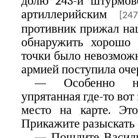
долю 243-й штурмов
артиллерийским
[247
противник прижал наш
обнаружить хорошо 
точки было невозможн
армией поступила оче
— Особенно на
упрятанная где-то вот
место на карте. Эт
Прикажите разыскать е
— Пошлите Василь