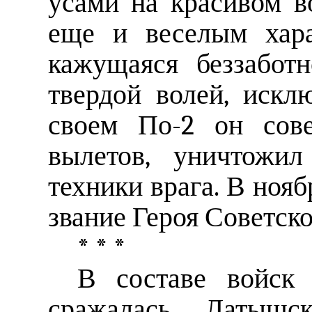
усами на красивом в
еще и веселым хара
кажущаяся беззабот
твердой волей, искл
своем По-2 он сов
вылетов, уничтожи
техники врага. В нояб
звание Героя Советск
* * *
В составе войск 
сражалась Латышск