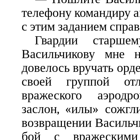
телефону командиру 
с этим заданием справ
Гвардии старше
Васильчикову мне н
довелось вручать орд
своей группой от
вражеского аэродр
заслон, «илы» сожгл
возвращении Васильч
бой с вражескими 