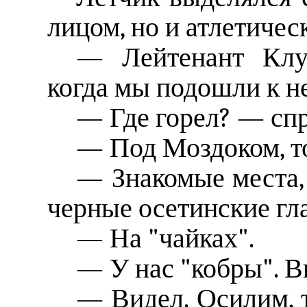
лицом, но и атлетиче
— Лейтенант Клуб
когда мы подошли к н
— Где горел? — спр
— Под Моздоком, т
— Знакомые места,
черные осетинские гл
— На "чайках".
— У нас "кобры". В
— Видел. Осилим, 