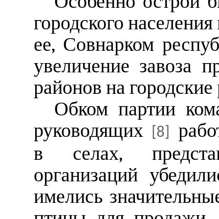
Особенно острой б
городского населения
ее, Совнарком респу
увеличение завоза п
районов на городские
Обком партии ком
руководящих
работ
[8]
в селах, представ
организаций убедили
имелись значительные
птицы для продажи.