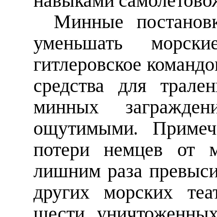
навыками самолетовож
Минные постановк
уменьшать морск
гитлеровское командо
средства для трале
минных загражден
ощутимыми. Примеча
потери немцев от 
лишним раза превыси
других морских теа
шести уничтоженных