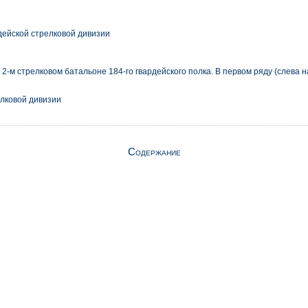
дейской стрелковой дивизии
-м стрелковом батальоне 184-го гвардейского полка. В первом ряду (слева нап
елковой дивизии
Содержание