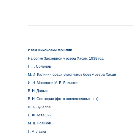
Иван Никонович Мошляк
На сопке Заозерной у озера Хасан, 1938 год
П. Г. Соленов
М. И. Калинин среди участников боев у озера Хасан
И. Н. Мошляк и М. В. Белянкин
В. И. Данько
В. И. Сентюрин (фото послевоенных лет)
Ф. А. Зубалов
Е. Ф. Асташин
М. Д. Новиков
Г. М. Лавка