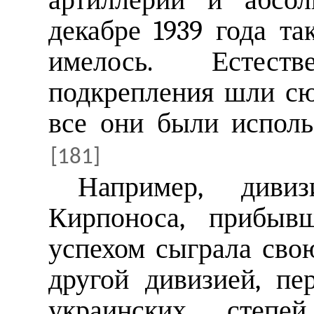
декабре 1939 года та
имелось. Естест
подкрепления шли сю
все они были испол
[181]
Например, диви
Кирпоноса, прибыв
успехом сыграла сво
другой дивизией, п
украинских степей