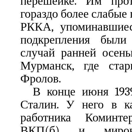
перешейке. Им прот
гораздо более слабые
РККА, упоминавшиес
подкрепления были
случай ранней осень
Мурманск, где ста
Фролов.
В конце июня 193
Сталин. У него в к
работника Коминтер
ВКП(б) и мирово