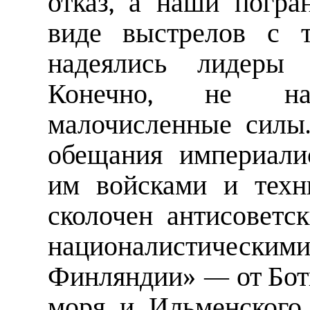
отказ, а наши погра
виде выстрелов с 
надеялись лидеры 
Конечно, не на
малочисленные силы
обещания империали
им войсками и техни
сколочен антисоветс
националистически
Финляндии» — от Ботн
моря и Ильменского 