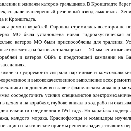
равлении и экипажи катеров-тральщиков. В Кронштадте бере
ек, создали маневренный резервный взвод лыжников . Зени
а и Кронштадта.
ся ремонт кораблей. Овровпы стремились всесторонне по
ерах МО была установлена новая гидроакустическая ап
колько катеров МО были приспособлены для траления. Ус
рные пулеметы, на базовых тральщиках — 20-мм зенитные ав
кораблей и катеров ОВРа к предстоящей кампании на Ба
 заседаниях.
имнего судоремонта сыграли партийные и комсомольские 
оевременное и высококачественное выполнение всех ремонт
 механики соединения во главе с флагманским инженер-мех
умел сосредоточить усилия специалистов электромеханиче
я в цехах и на кораблях, глубоко вникал в ход работ и оказ
деятельности соединения в 1941 году. На кораблях подверг
пажа, каждого моряка. Краснофлотцы и командиры изучал
анизацию и тактические приемы решения задач, стоявших пе