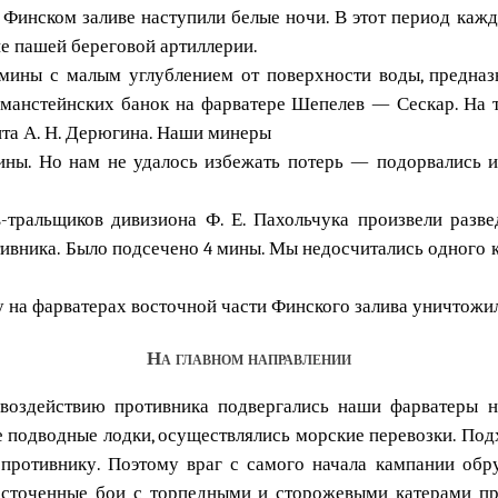
 Финском заливе наступили белые ночи. В этот период каж
ие пашей береговой артиллерии.
мины с малым углублением от поверхности воды, предназ
еманстейнских банок на фарватере Шепелев — Сескар. На 
та А. Н. Дерюгина. Наши минеры
ины. Но нам не удалось избежать потерь — подорвались и 
в-тральщиков дивизиона Ф. Е. Пахольчука произвели разв
вника. Было подсечено 4 мины. Мы недосчитались одного к
у на фарватерах восточной части Финского залива уничтожил
На главном направлении
 воздействию противника подвергались наши фарватеры 
е подводные лодки, осуществлялись морские перевозки. Под
противнику. Поэтому враг с самого начала кампании обр
сточенные бои с торпедными и сторожевыми катерами про