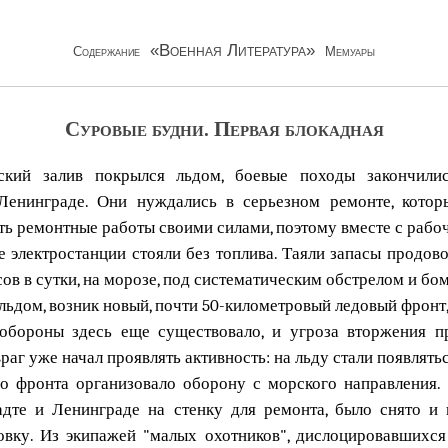
«Военная Литература»
Содержание
Мемуары
Суровые будни. Первая блокадная
кий залив покрылся льдом, боевые походы закончились
Ленинграде. Они нуждались в серьезном ремонте, котор
ь ремонтные работы своими силами, поэтому вместе с рабо
е электростанции стояли без топлива. Таяли запасы продов
ов в сутки, на морозе, под систематическим обстрелом и бо
льдом, возник новый, почти 50-километровый ледовый фронт
обороны здесь еще существовало, и угроза вторжения 
раг уже начал проявлять активность: на льду стали появлять
о фронта организовало оборону с морского направления. 
дте и Ленинграде на стенку для ремонта, было снято и 
вку. Из экипажей "малых охотников", дислоцировавшихся 