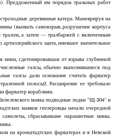
ич). Преддоженный им порядок тральных работ
ыстроходные деревянные катера. Маневрируя на
 мины (вызвать самовзрыв, разрушение корпуса
м тралом, а затем — тралбаржей с включенным
о артиллерийского щита, имевшее значительное
я мина, сдетонировавшая от взрыва глубинной
очисленные галсы, обычно выполнявшиеся под
ьные галсы дали основание считать фарватер
отраленной полосы2. Расширение ее требовало
ми фарватер кораблями.
Шепелевского маяка подводные лодки "Щ-304" и
тадтских маяков гитлеровцы начали очередной
е самолеты, сбрасывавшие парашютные мины.
ника.
или на кронштадтских фарватерах и в Невской