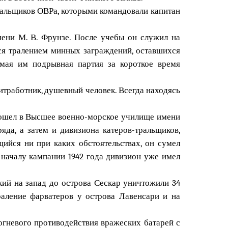
тральщиков ОВРа, которыми командовали капитан
мени М. В. Фрунзе. После учебы он служил на
лся тралением минных заграждений, оставшихся
мая им подрывная партия за короткое время
тработник, душевный человек. Всегда находясь
пошел в Высшее военно-морское училище имени
яда, а затем и дивизиона катеров-тральщиков,
ийся ни при каких обстоятельствах, он сумел
 началу кампании 1942 года дивизион уже имел
кий на запад до острова Сескар уничтожили 34
раление фарватеров у острова Лавенсари и на
огневого противодействия вражеских батарей с