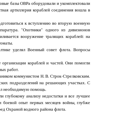
говые базы ОВРа оборудовали и укомплектовали
тная артиллерия кораблей соединения вошла в
дготовиться к вступлению во вторую военную
паратура. "Охотники" одного из дивизионов
иливается вооружение тралящих кораблей: на
томаты.
лтике уделял Военный совет флота. Вопросы
организации кораблей и частей. Они помогли
ных работ.
аником коммунистом Н. В. Строк-Стрелковским.
ских подразделений на решающих участках. С
ывал необходимую помощь.
ли глубокому анализу недостатки и все лучшее
и боевой опыт первых месяцев войны, глубже
ред Охраной водного района флота.