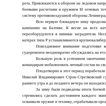
рота. Привлекаются к обороне на ледовом нап
боевыми расчетами и оружием 10 огневых точ
систему противовоздушной обороны Ленинград
Всю первую блокадную зиму продолжал
кампанию на Балтике. К весне на всех кат
переоборудуются в минные заградители. Нес
катерах типа Р устанавливаются крупнокалибе
Повседневное внимание подготовке 
судоремонта неоднократно обсуждались на его
Большую роль в успешном окончании з
командирам мобилизовать личный состав на св
Плодотворно в этот период поработали
Николай Владимирович Строк-Стрелковский с
раннего утра и до позднего вечера он находилс
За зиму были подведены итоги боевой 
стремились сделать достоянием каждого эки
осваивали оружие и технику, отрабатывали орг