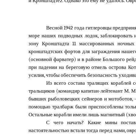
и Кронштадте2. Однако это ему не удалось. Ов
Весной 1942 года гитлеровцы предприн
море наших подводных лодок, заблокировать 
зону Кронштадта 11 массированных ночных 
кронштадтских фортов для заграждения нашего
(основной фарватер) и в районе Большого рейд
при падении на береговую отмель острова Кот
усилия, чтобы обеспечить безопасность уходив
Из всего состава тралящих кораблей 
тральщиков (командир капитан-лейтенант М. М.
бывших рыболовецких сейнеров и мотоботов, — "
помощью тралбарж были приспособлены только 
Остальные корабли имели лишь магнитный (хвос
С чего начать? Какие мины постав
настоятельностью встали тогда перед нами, овр