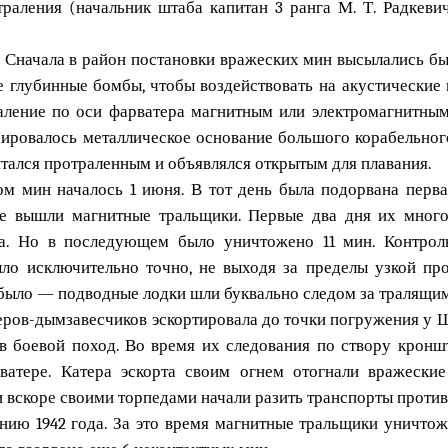
раления (начальник штаба капитан 3 ранга М. Т. Радкев
 Сначала в район постановки вражеских мин высылались б
 глубинные бомбы, чтобы воздействовать на акустические
раление по оси фарватера магнитным или электромагнитны
сировалось металлическое основание большого корабельног
итался протраленным и объявлялся открытым для плавания.
м мин началось 1 июня. В тот день была подорвана перва
ие вышли магнитные тральщики. Первые два дня их мног
ха. Но в последующем было уничтожено 11 мин. Контрол
ло исключительно точно, не выходя за пределы узкой пр
е было — подводные лодки шли буквально следом за тралящи
теров-дымзавесчиков эскортировала до точки погружения у 
 в боевой поход. Во время их следования по створу кронш
ватере. Катера эскорта своим огнем отогнали вражески
 вскоре своими торпедами начали разить транспорты против
нию 1942 года. За это время магнитные тральщики уничтож