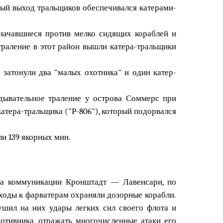
дый выход тральщиков обеспечивался катерами-
начавшиеся против мелко сидящих кораблей и
траление в этот район вышли катера-тральщики
затонули два "малых охотника" и один катер-
едывательное траление у острова Соммерс при
атера-тральщика ("Р-806"), который подорвался
и 139 якорных мин.
на коммуникации Кронштадт — Лавенсари, по
ходы к фарватерам охраняли дозорные корабли.
ушил на них удары легких сил своего флота и
тивника, отражать многочисленные атаки его