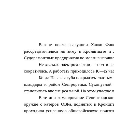
Вскоре после эвакуации Ханко Финс
рассредоточились на зиму в Кронштадте и 
Судоремонтные предприятия по могли выполнит
Не хватало электроэнергии — почти вс
сократились. А работать приходилось 10—12 час
Когда Невская губа покрылась толстым 
плацдарм и район Сестрорецка. Сухопутной 
становилась вполне реальной. На этом участке в
В те дни командование Ленинградског
оружие с катеров ОВРа, поднятых в Кроншта
проходили усиленную общевойсковую подгото