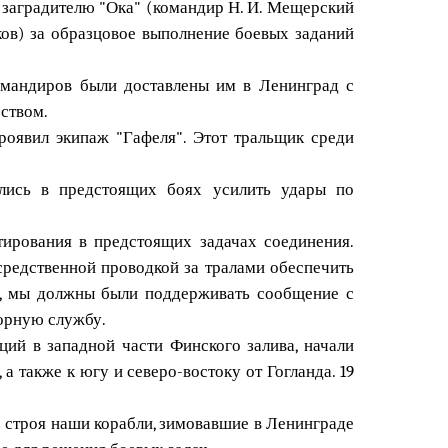
у заградителю "Ока" (командир Н. И. Мещерский
ков) за образцовое выполнение боевых заданий
омандиров были доставлены им в Ленинград с
ством.
оявил экипаж "Гафеля". Этот тральщик среди
ялись в предстоящих боях усилить удары по
ирования в предстоящих задачах соединения.
средственной проводкой за тралами обеспечить
е, мы должны были поддерживать сообщение с
зорную службу.
ий в западной части Финского залива, начали
 также к югу и северо-востоку от Гогланда. 19
з строя наши корабли, зимовавшие в Ленинграде