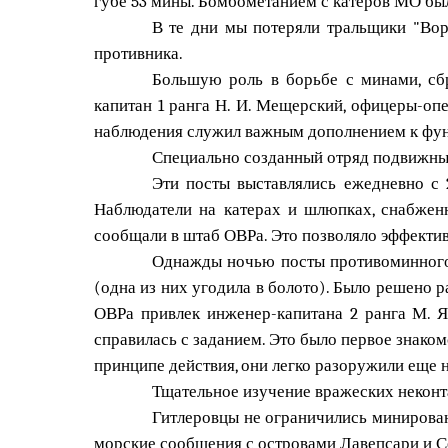
губе 53 мины. Бомбометанием с катеров МО был
В те дни мы потеряли тральщики "Вор
противника.
Большую роль в борьбе с минами, сб
капитан 1 ранга Н. И. Мещерский, офицеры-оп
наблюдения служил важным дополнением к функ
Специально созданный отряд подвижных
Эти посты выставлялись ежедневно с 
Наблюдатели на катерах и шлюпках, снабжен
сообщали в штаб ОВРа. Это позволяло эффектив
Однажды ночью посты противоминного 
(одна из них угодила в болото). Было решено 
ОВРа привлек инженер-капитана 2 ранга М. 
справилась с заданием. Это было первое знако
принципе действия, они легко разоружили еще 
Тщательное изучение вражеских неконт
Гитлеровцы не ограничились минирова
морские сообщения с островами Лавепсари и Се