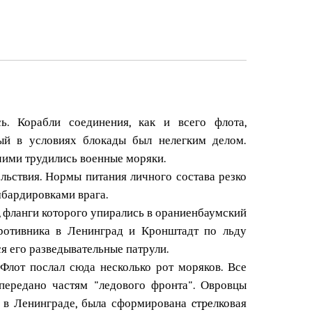
. Корабли соединения, как и всего флота,
ый в условиях блокады был нелегким делом.
чими трудились военные моряки.
ольствия. Нормы питания личного состава резко
мбардировками врага.
, фланги которого упирались в ораниенбаумский
противника в Ленинград и Кронштадт по льду
ся его разведывательные патрули.
Флот послал сюда несколько рот моряков. Все
передано частям "ледового фронта". Овровцы
в Ленинграде, была сформирована cтpeлковая