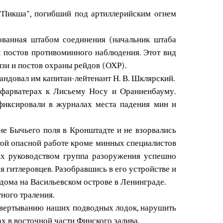
 "Пикша", погибший под артиллерийским огнем
ованная штабом соединения (начальник штаба
х постов противоминного наблюдения. Этот вид
зи и постов охраны рейдов (ОХР).
ндовал им капитан-лейтенант Н. В. Шклярский.
и фарватерах к Лисьему Носу и Ораниенбауму.
фиксировали в журналах места падения мин и
е Бычьего поля в Кронштадте и не взорвались
этой опасной работе кроме минных специалистов
их руководством группа разоружения успешно
 гитлеровцев. Разобравшись в его устройстве и
 дома на Васильевском острове в Ленинграде.
ного траления.
звертыванию наших подводных лодок, нарушить
х в восточной части Финского залива.