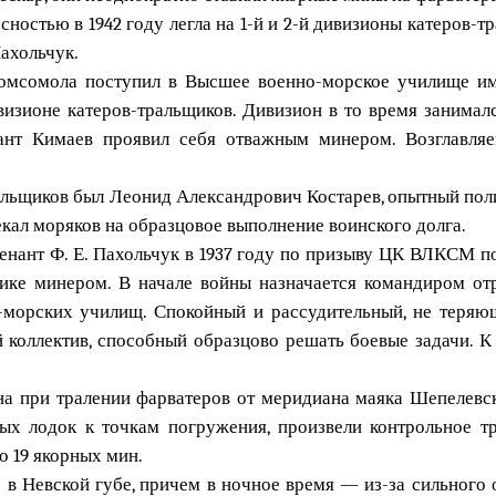
ностью в 1942 году легла на 1-й и 2-й дивизионы катеров-
Пахольчук.
 комсомола поступил в Высшее военно-морское училище и
визионе катеров-тральщиков. Дивизион в то время занима
ант Кимаев проявил себя отважным минером. Возглавляе
альщиков был Леонид Александрович Костарев, опытный поли
екал моряков на образцовое выполнение воинского долга.
тенант Ф. Е. Пахольчук в 1937 году по призыву ЦК ВЛКСМ 
ике минером. В начале войны назначается командиром отр
морских училищ. Спокойный и рассудительный, не теряющ
 коллектив, способный образцово решать боевые задачи. К
на при тралении фарватеров от меридиана маяка Шепелевс
ых лодок к точкам погружения, произвели контрольное т
о 19 якорных мин.
в Невской губе, причем в ночное время — из-за сильного 