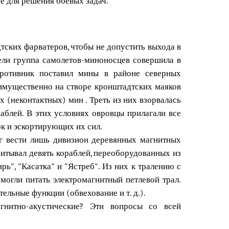
е для решения боевых задач.
ских фарватеров, чтобы не допустить выхода в
ели группа самолетов-миноносцев совершила в
противник поставил мины в районе северных
еимущественно на створе кронштадтских маяков
 (неконтактных) мин . Треть из них взорвалась
аблей. В этих условиях овровцы прилагали все
к и эскортирующих их сил.
г вести лишь дивизион деревянных магнитных
читывал девять кораблей, переоборудованных из
рь", "Касатка" и "Ястреб". Из них к тралению с
могли питать электромагнитный петлевой трал.
ельные функции (обвехование и т. д.).
гнитно-акустические? Эти вопросы со всей