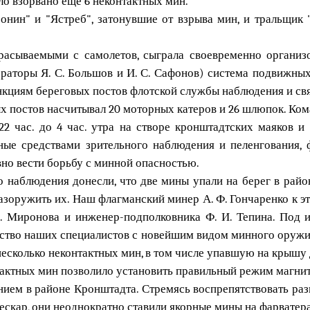
о взорвано еще 6 неконтактных мин.
онин" и "Ястреб", затонувшие от взрыва мин, и тральщик
расываемыми с самолетов, сыграла своевременно организ
ераторы Я. С. Большов и И. С. Сафонов) система подвижны
циям береговых постов флотской службы наблюдения и свя
 постов насчитывал 20 моторных катеров и 26 шлюпок. Кома
22 час. до 4 час. утра на створе кронштадтских маяков 
ные средствами зрительного наблюдения и пеленгования, 
но вести борьбу с минной опасностью.
наблюдения донесли, что две мины упали на берег в район
разоружить их. Наш флагманский минер А. Ф. Гончаренко к 
Я. Миронова и инженер-подполковника Ф. И. Тепина. Под 
мство наших специалистов с новейшим видом минного оружия
несколько неконтактных мин, в том числе упавшую на крышу
актных мин позволило установить правильный режим магнит
нием в районе Кронштадта. Стремясь воспрепятствовать ра
скар, они неоднократно ставили якорные мины на фарватера