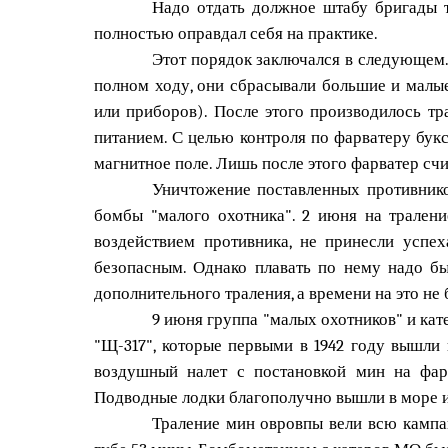
Надо отдать должное штабу бригады т
полностью оправдал себя на практике.
Этот порядок заключался в следующем.
полном ходу, они сбрасывали большие и малые
или приборов). После этого производилось т
питанием. С целью контроля по фарватеру бук
магнитное поле. Лишь после этого фарватер сч
Уничтожение поставленных противнико
бомбы "малого охотника". 2 июня на трален
воздействием противника, не принесли успе
безопасным. Однако плавать по нему надо бы
дополнительного траления, а времени на это н
9 июня группа "малых охотников" и ка
"Щ-317", которые первыми в 1942 году вышли
воздушный налет с постановкой мин на фар
Подводные лодки благополучно вышли в море и
Траление мин овровпы вели всю кампа