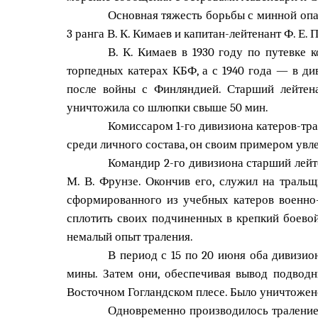
Основная тяжесть борьбы с минной опас
3 ранга В. К. Кимаев и капитан-лейтенант Ф. Е. 
В. К. Кимаев в 1930 году по путевке
торпедных катерах КБФ, а с 1940 года — в ди
после войны с Финляндией. Старший лейтен
уничтожила со шлюпки свыше 50 мин.
Комиссаром 1-го дивизиона катеров-тр
среди личного состава, он своим примером увл
Командир 2-го дивизиона старший лей
М. В. Фрунзе. Окончив его, служил на тральщ
сформированного из учебных катеров военно-
сплотить своих подчиненных в крепкий боевой
немалый опыт траления.
В период с 15 по 20 июня оба дивизио
мины. Затем они, обеспечивая вывод подводн
Восточном Гогландском плесе. Было уничтожен
Одновременно производилось траление 