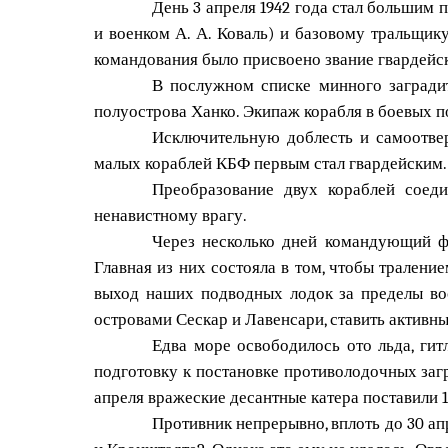
День 3 апреля 1942 года стал большим
и военком А. А. Коваль) и базовому тральщик
командования было присвоено звание гвардейс
В послужном списке минного загради
полуострова Ханко. Экипаж корабля в боевых п
Исключительную доблесть и самоотвер
малых кораблей КБФ первым стал гвардейским.
Преобразование двух кораблей соед
ненавистному врагу.
Через несколько дней командующий фл
Главная из них состояла в том, чтобы трален
выход наших подводных лодок за пределы во
островами Сескар и Лавенсари, ставить активн
Едва море освободилось ото льда, ги
подготовку к постановке противолодочных загр
апреля вражеские десантные катера поставили 
Противник непрерывно, вплоть до 30 ап