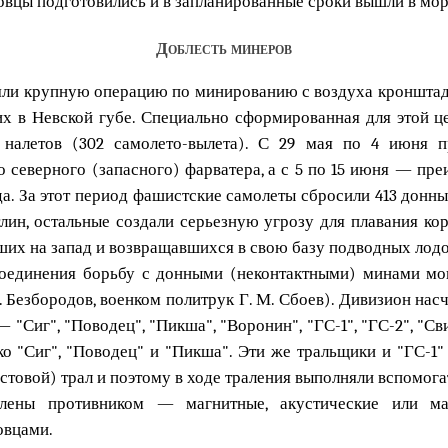
ровцы подготовились и в запланированные сроки вышли в мор
Доблесть минеров
яли крупную операцию по минированию с воздуха кронштадт
их в Невской губе. Специально сформированная для этой ц
налетов (302 самолето-вылета). С 29 мая по 4 июня 
 северного (запасного) фарватера, а с 5 по 15 июня — пр
а. За этот период фашистские самолеты сбросили 413 донных
лин, остальные создали серьезную угрозу для плавания кор
ших на запад и возвращавшихся в свою базу подводных лодо
соединения борьбу с донными (неконтактными) минами мо
 Безбородов, военком политрук Г. М. Сбоев). Дивизион нас
Сиг", "Поводец", "Пикша", "Воронин", "ГС-1", "ГС-2", "Сви
"Сиг", "Поводец" и "Пикша". Эти же тральщики и "ГС-1" 
товой) трал и поэтому в ходе траления выполняли вспомогат
лены противником — магнитные, акустические или ма
овцами.