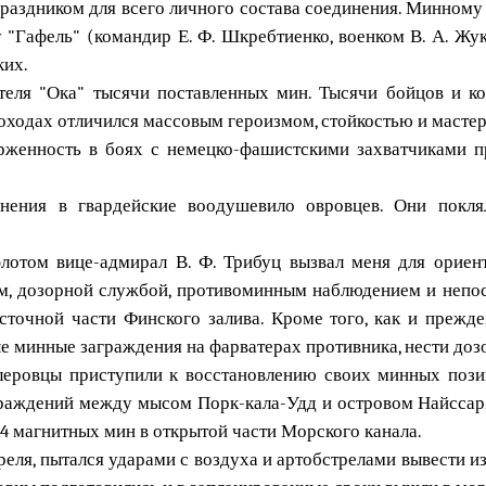
 праздником для всего личного состава соединения. Минном
у "Гафель" (командир Е. Ф. Шкребтиенко, военком В. А. Жу
ких.
теля "Ока" тысячи поставленных мин. Тысячи бойцов и к
оходах отличился массовым героизмом, стойкостью и мастер
женность в боях с немецко-фашистскими захватчиками пр
инения в гвардейские воодушевило овровцев. Они покл
отом вице-адмирал В. Ф. Трибуц вызвал меня для ориент
ием, дозорной службой, противоминным наблюдением и непо
сточной части Финского залива. Кроме того, как и прежд
ые минные заграждения на фарватерах противника, нести до
тлеровцы приступили к восстановлению своих минных позиц
аждений между мысом Порк-кала-Удд и островом Найссар, а
14 магнитных мин в открытой части Морского канала.
реля, пытался ударами с воздуха и артобстрелами вывести и