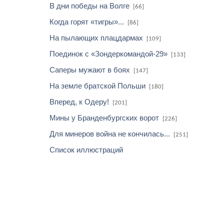
В дни победы на Волге
[66]
Когда горят «тигры»...
[86]
На пылающих плацдармах
[109]
Поединок с «Зондеркомандой-29»
[133]
Саперы мужают в боях
[147]
На земле братской Польши
[180]
Вперед, к Одеру!
[201]
Мины у Бранденбургских ворот
[226]
Для минеров война не кончилась...
[251]
Список иллюстраций