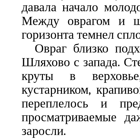
давала начало молод
Между оврагом и ш
горизонта темнел спл
Овраг близко под
Шляхово с запада. Ст
круты в верховь
кустарником, крапив
переплелось и пре
просматриваемые да
заросли.