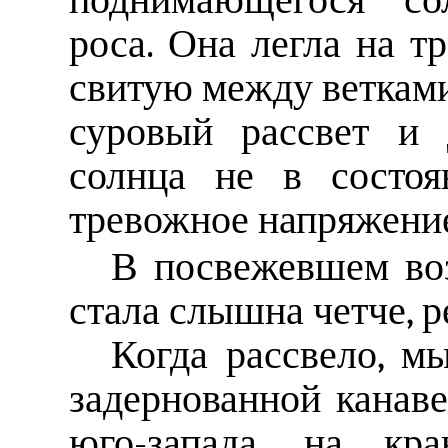
поднимающегося со
роса. Она легла на т
свитую между ветками
суровый рассвет и 
солнца не в состоя
тревожное напряжени
В посвежевшем воз
стала слышна четче, р
Когда рассвело, м
задернованной канав
юго-запада, на кр