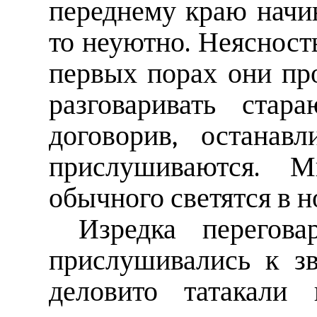
переднему краю начин
то неуютно. Неясност
первых порах они пр
разговаривать стар
договорив, останав
прислушиваются. 
обычного светятся в н
Изредка перегова
прислушивались к зв
деловито татакали 