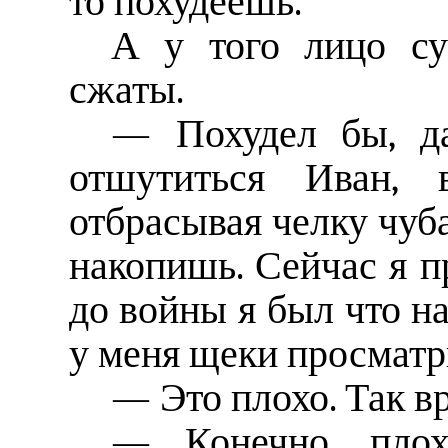
то похудеешь.
А у того лицо су
сжаты.
— Похудел бы, д
отшутиться Иван,
отбрасывая челку чуб
накопишь. Сейчас я п
до войны я был что на
у меня щеки просматр
— Это плохо. Так в
— Конечно, плох