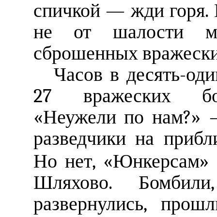
спичкой — жди горя. 
не от шалости ма
сброшенных вражески
Часов в десять-оди
27 вражеских бо
«Неужели по нам?» 
разведчики на при
Но нет, «Юнкерсам»
Шляхово. Бомбили
развернулись, прош