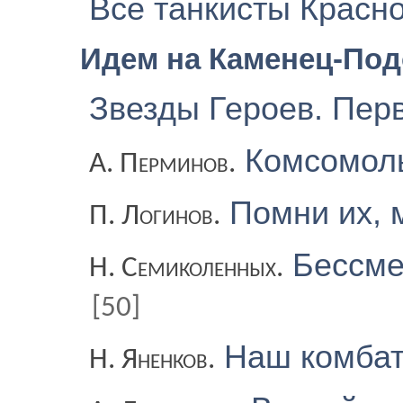
Все танкисты Красн
Идем на Каменец-По
Звезды Героев. Пе
Комсомол
А. Перминов.
Помни их, 
П. Логинов.
Бессме
Н. Семиколенных.
[50]
Наш комба
Н. Яненков.