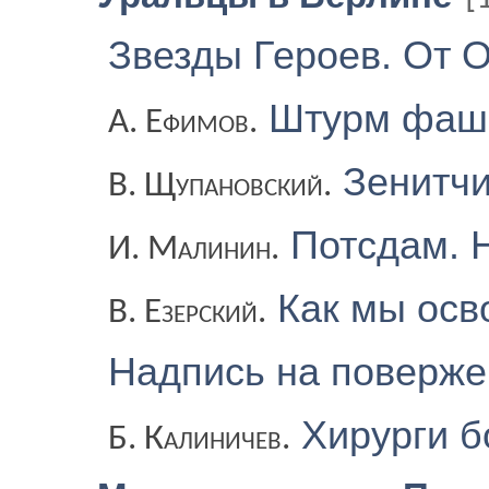
Звезды Героев. От 
Штурм фаши
А. Ефимов.
Зенитчи
В. Щупановский.
Потсдам. Н
И. Малинин.
Как мы осв
В. Езерский.
Надпись на поверже
Хирурги 
Б. Калиничев.