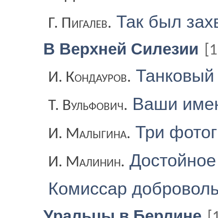
Так был зах
Г. Пигалев.
В Верхней Силезии
[1
Танковый
И. Кондауров.
Ваши име
Т. Вульфович.
Три фото
И. Малыгина.
Достойное
И. Малинин.
Комиссар добровол
Уральцы в Берлине
[