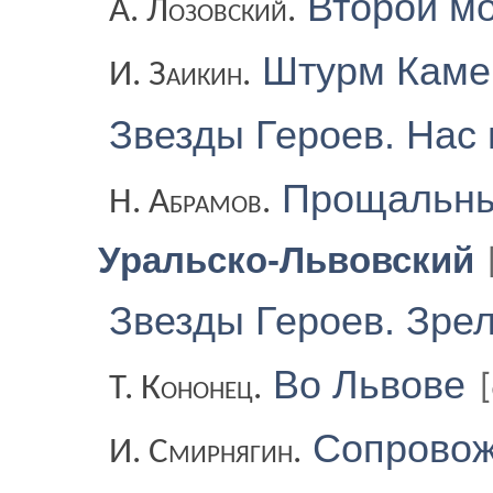
Второй м
А. Лозовский.
Штурм Каме
И. Заикин.
Звезды Героев. Нас 
Прощальны
Н. Абрамов.
Уральско-Львовский
Звезды Героев. Зре
Во Львове
Т. Кононец.
Сопровож
И. Смирнягин.