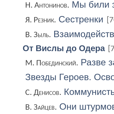
Мы били з
Н. Антонинов.
Сестренки
Я. Резник.
[7
Взаимодейств
В. Зыль.
От Вислы до Одера
[
Разве з
М. Побединский.
Звезды Героев. Ос
Коммунист
С. Денисов.
Они штурмов
В. Зайцев.