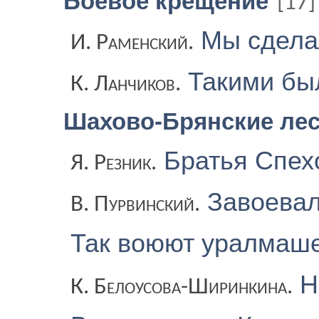
Боевое крещение
[17]
Мы сделал
И. Раменский.
Такими бы
К. Ланчиков.
Шахово-Брянские ле
Братья Спе
Я. Резник.
Завоевал
В. Пурвинский.
Так воюют уралмаше
Н
К. Белоусова-Ширинкина.