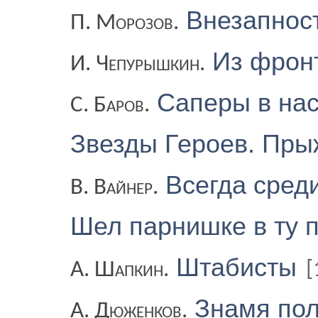
Внезапност
П. Морозов.
Из фрон
И. Чепурышкин.
Саперы в на
С. Баров.
Звезды Героев. Пры
Всегда сред
В. Вайнер.
Шел парнишке в ту 
Штабисты
А. Шапкин.
[
Знамя по
А. Дюженков.