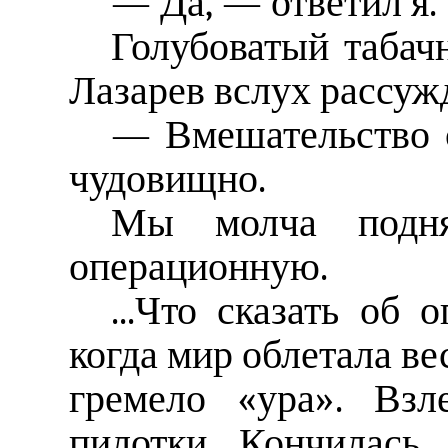
— Да, — ответил я.
Голубоватый табач
Лазарев вслух рассуж
— Вмешательство с
чудовищно.
Мы молча подня
операционную.
...Что сказать об 
когда мир облетала ве
гремело «ура». Взл
пилотки. Кончилась