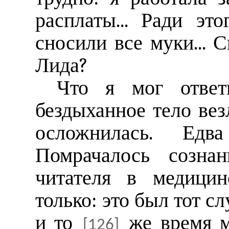
расплаты... Ради э
сносили все муки... С
Лида?
Что я мог ответ
бездыханное тело вез
осложнилась. Едв
Помрачалось созна
читателя в медицин
только: это был тот сл
и то
же время мо
[126]