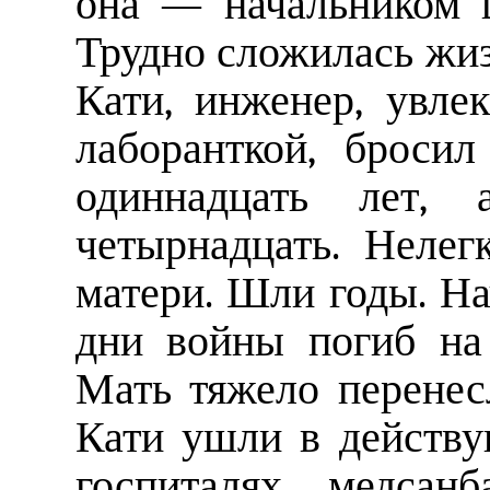
она — начальником ц
Трудно сложилась жиз
Кати, инженер, увл
лаборанткой, броси
одиннадцать лет
четырнадцать. Нелег
матери. Шли годы. На
дни войны погиб на
Мать тяжело перенес
Кати ушли в действ
госпиталях, медсан