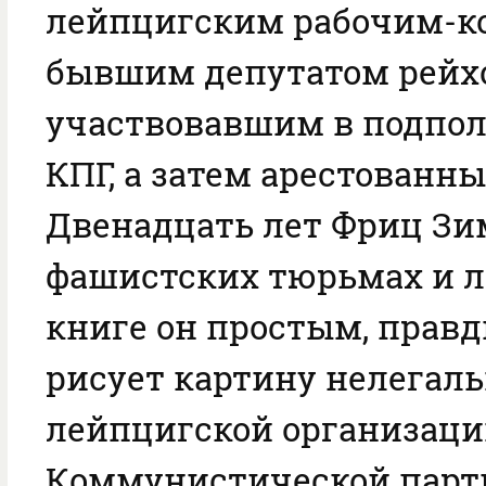
лейпцигским рабочим-к
бывшим депутатом рейхс
участвовавшим в подпол
КПГ, а затем арестованны
Двенадцать лет Фриц Зи
фашистских тюрьмах и ла
книге он простым, прав
рисует картину нелегал
лейпцигской организац
Коммунистической парт