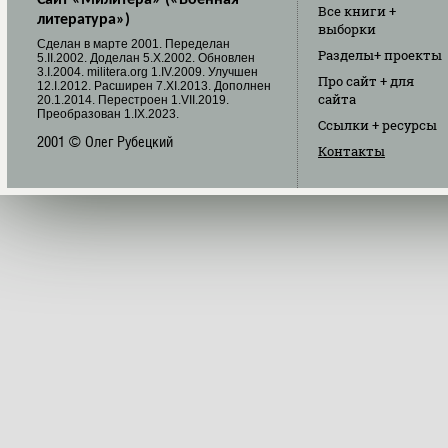
Все книги
+
литература»)
выборки
Cделан в марте 2001. Переделан
Разделы
+ проекты
5.II.2002. Доделан 5.X.2002. Обновлен
3.I.2004. militera.org 1.IV.2009. Улучшен
Про сайт
+ для
12.I.2012. Расширен 7.XI.2013. Дополнен
сайта
20.1.2014. Перестроен 1.VII.2019.
Преобразован 1.IX.2023.
Ссылки
+ ресурсы
2001 © Олег Рубецкий
Контакты