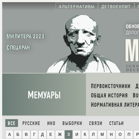
АЛЬТЕРНАТИВЫ
ДЕТВОЕНЛИТ
ОБНО
ДОПО
МИЛИТЕРА 2023
СПЕЦХРАН
IGN
DEL
ПЕРВОИСТОЧНИКИ
М
ЕМУАРЫ
ОБЩАЯ ИСТОРИЯ
В
НОРМАТИВНАЯ ЛИТЕР
ВСЕ
РУССКИЕ
ИНО
ВЫБОРКИ
СВЯЗИ
СТАТЬИ
А
Б
В
Г
Д
Е
Ж
З
И
К
Л
М
Н
О
П
Р