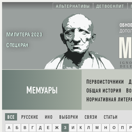
АЛЬТЕРНАТИВЫ
ДЕТВОЕНЛИТ
ОБНО
ДОПО
МИЛИТЕРА 2023
СПЕЦХРАН
IGN
DEL
ПЕРВОИСТОЧНИКИ
М
ЕМУАРЫ
ОБЩАЯ ИСТОРИЯ
В
НОРМАТИВНАЯ ЛИТЕР
ВСЕ
РУССКИЕ
ИНО
ВЫБОРКИ
СВЯЗИ
СТАТЬИ
А
Б
В
Г
Д
Е
Ж
З
И
К
Л
М
Н
О
П
Р