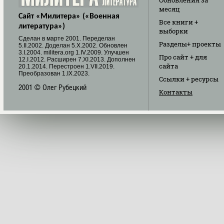
Обновления
за
месяц
Сайт «Милитера» («Военная
Все книги
+
литература»)
выборки
Cделан в марте 2001. Переделан
Разделы
+ проекты
5.II.2002. Доделан 5.X.2002. Обновлен
3.I.2004. militera.org 1.IV.2009. Улучшен
Про сайт
+ для
12.I.2012. Расширен 7.XI.2013. Дополнен
сайта
20.1.2014. Перестроен 1.VII.2019.
Преобразован 1.IX.2023.
Ссылки
+ ресурсы
2001 © Олег Рубецкий
Контакты