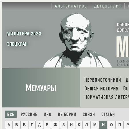
АЛЬТЕРНАТИВЫ
ДЕТВОЕНЛИТ
ОБНО
ДОПО
МИЛИТЕРА 2023
СПЕЦХРАН
IGN
DEL
ПЕРВОИСТОЧНИКИ
М
ЕМУАРЫ
ОБЩАЯ ИСТОРИЯ
В
НОРМАТИВНАЯ ЛИТЕР
ВСЕ
РУССКИЕ
ИНО
ВЫБОРКИ
СВЯЗИ
СТАТЬИ
А
Б
В
Г
Д
Е
Ж
З
И
К
Л
М
Н
О
П
Р