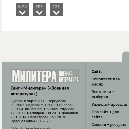
DJVU
PDF
TXT
Сайт:
Обновления
за
месяц
Сайт «Милитера» («Военная
Все книги
+
литература»)
выборки
Cделан в марте 2001. Переделан
Разделы
+ проекты
5.II.2002. Доделан 5.X.2002. Обновлен
3.I.2004. militera.org 1.IV.2009. Улучшен
Про сайт
+ для
12.I.2012. Расширен 7.XI.2013. Дополнен
сайта
20.1.2014. Перестроен 1.VII.2019.
Преобразован 1.IX.2023.
Ссылки
+ ресурсы