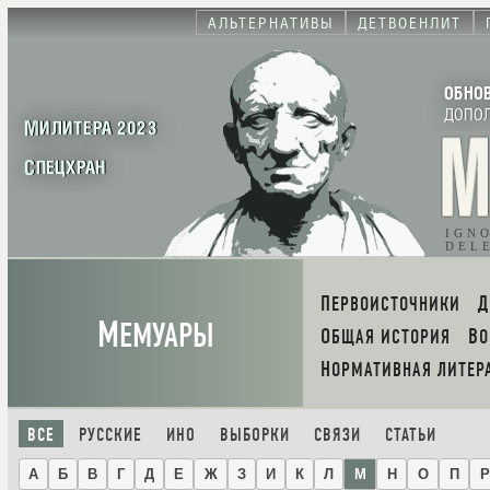
АЛЬТЕРНАТИВЫ
ДЕТВОЕНЛИТ
ОБНО
ДОПО
МИЛИТЕРА 2023
СПЕЦХРАН
IGN
DEL
ПЕРВОИСТОЧНИКИ
М
ЕМУАРЫ
ОБЩАЯ ИСТОРИЯ
В
НОРМАТИВНАЯ ЛИТЕР
ВСЕ
РУССКИЕ
ИНО
ВЫБОРКИ
СВЯЗИ
СТАТЬИ
А
Б
В
Г
Д
Е
Ж
З
И
К
Л
М
Н
О
П
Р