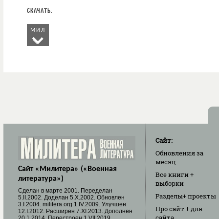
МИЛ
Сайт:
Обновления
за
месяц
Сайт «Милитера» («Военная
Все книги
+
литература»)
выборки
Cделан в марте 2001. Переделан
Разделы
+ проекты
5.II.2002. Доделан 5.X.2002. Обновлен
3.I.2004. militera.org 1.IV.2009. Улучшен
Про сайт
+ для
12.I.2012. Расширен 7.XI.2013. Дополнен
сайта
20.1.2014. Перестроен 1.VII.2019.