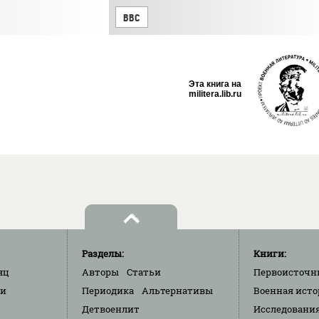
ВВС
Эта книга на
militera.lib.ru
Разделы:
Книги:
яц
Авторы
Статьи
Первоисточн
ки
Периодика
Альтернативы
Военная исто
Детвоенлит
Исследовани