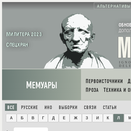
АЛЬТЕРНАТИВЫ
ОБНО
ДОПО
МИЛИТЕРА 2023
СПЕЦХРАН
IGN
DEL
ПЕРВОИСТОЧНИКИ
М
ЕМУАРЫ
ПРОЗА
ТЕХНИКА И 
ВСЕ
РУССКИЕ
ИНО
ВЫБОРКИ
СВЯЗИ
СТАТЬИ
А
Б
В
Г
Д
Е
Ж
З
И
К
Л