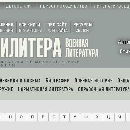
ДЕТВОЕНЛИТ
ПЕРВОПРОХОДЧЕСТВО
ЛИТЕРАТУРОВЕД
ВЛЕНИЯ
ВСЕ КНИГИ
ПРО САЙТ
РЕСУРСЫ
ЛНЕНИЯ
ВСЕ АВТОРЫ
ДЛЯ САЙТА
ССЫЛКИ
А
ВТО
С
ТИ
ORANTIAM ET MENDACIUM ESSE
ENDAM
ДНЕВНИКИ И ПИСЬМА
БИОГРАФИИ
ВОЕННАЯ ИСТОРИЯ
ОБЩ
ОРУЖИЕ
НОРМАТИВНАЯ ЛИТЕРАТУРА
СПРАВОЧНАЯ ЛИТЕРАТУРА
М
Н
О
П
Р
С
Т
У
Ф
Х
Ц
Ч