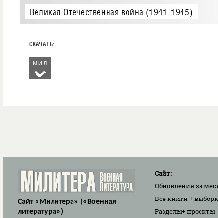
Великая Отечественная война (1941-1945)
МИЛ
Сайт:
Обновления
за мес
Все книги
+ выбор
Сайт «Милитера» («Военная
Разделы
+ проекты
литература»)