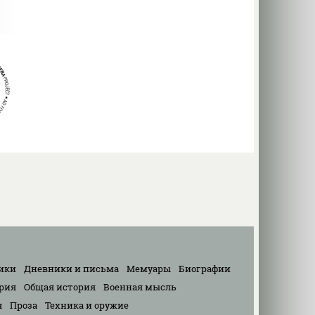
ики
Дневники и письма
Мемуары
Биографии
рия
Общая история
Военная мысль
я
Проза
Техника и оружие