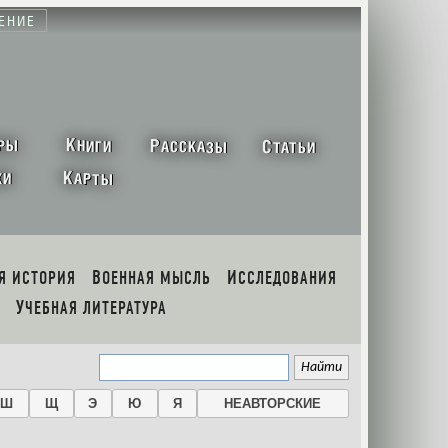
ЕНИЕ
К
Р
С
РЫ
НИГИ
АССКАЗЫ
ТАТЬИ
К
ХИ
АРТЫ
АЯ ИСТОРИЯ
ВОЕННАЯ МЫСЛЬ
ИССЛЕДОВАНИЯ
УЧЕБНАЯ ЛИТЕРАТУРА
Ш
Щ
Э
Ю
Я
НЕАВТОРСКИЕ