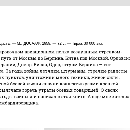
диста. — М.: ДОСААФ, 1959. — 72 с. — Тираж 30 000 экз.
дировочном авиационном полку воздушным стрелком-
путь от Москвы до Берлина. Битва под Москвой, Орловск
ерации, Днепр, Висла, Одер, штурм Берлина — вот
ка. За годы войны летчики, штурманы, стрелки-радисты
ых пунктов, уничтожили много техники, живой силы,
тной боевой жизни спаяли коллектив узами крепкой
смягчала горечь утраты боевых товарищей. О своих
 годы войны я и написал в этой книге. А еще мне хотелос
бомбардировщика.