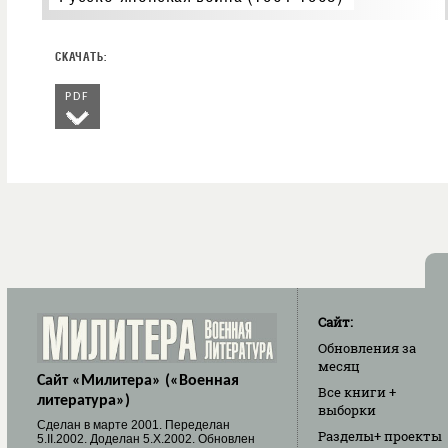
PDF
Сайт:
Обновления
за
месяц
Сайт «Милитера» («Военная
Все книги
+
литература»)
выборки
Cделан в марте 2001. Переделан
Разделы
+ проекты
5.II.2002. Доделан 5.X.2002. Обновлен