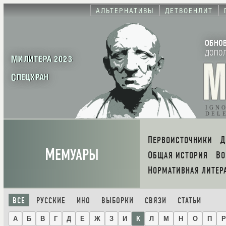
АЛЬТЕРНАТИВЫ
ДЕТВОЕНЛИТ
ОБНО
ДОПО
МИЛИТЕРА 2023
СПЕЦХРАН
IGN
DEL
ПЕРВОИСТОЧНИКИ
М
ЕМУАРЫ
ОБЩАЯ ИСТОРИЯ
В
НОРМАТИВНАЯ ЛИТЕР
ВСЕ
РУССКИЕ
ИНО
ВЫБОРКИ
СВЯЗИ
СТАТЬИ
А
Б
В
Г
Д
Е
Ж
З
И
К
Л
М
Н
О
П
Р