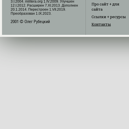
3.I.2004. militera.org 1.IV.2009. Улучшен
Про сайт
+ для
12.I.2012. Расширен 7.XI.2013. Дополнен
сайта
20.1.2014. Перестроен 1.VII.2019.
Преобразован 1.IX.2023.
Ссылки
+ ресурсы
2001 © Олег Рубецкий
Контакты