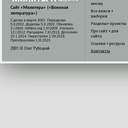
месяц
Сайт «Милитера» («Военная
Все книги
+
литература»)
выборки
Cделан в марте 2001. Переделан
Разделы
+ проекты
5.II.2002. Доделан 5.X.2002. Обновлен
3.I.2004. militera.org 1.IV.2009. Улучшен
Про сайт
+ для
12.I.2012. Расширен 7.XI.2013. Дополнен
сайта
20.1.2014. Перестроен 1.VII.2019.
Преобразован 1.IX.2023.
Ссылки
+ ресурсы
2001 © Олег Рубецкий
Контакты