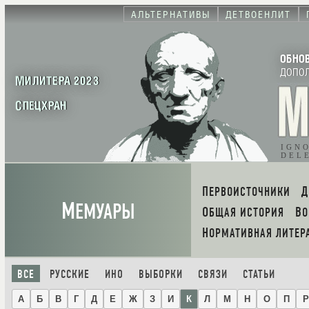
АЛЬТЕРНАТИВЫ
ДЕТВОЕНЛИТ
ОБНО
ДОПО
МИЛИТЕРА 2023
СПЕЦХРАН
IGN
DEL
ПЕРВОИСТОЧНИКИ
М
ЕМУАРЫ
ОБЩАЯ ИСТОРИЯ
В
НОРМАТИВНАЯ ЛИТЕР
ВСЕ
РУССКИЕ
ИНО
ВЫБОРКИ
СВЯЗИ
СТАТЬИ
А
Б
В
Г
Д
Е
Ж
З
И
К
Л
М
Н
О
П
Р