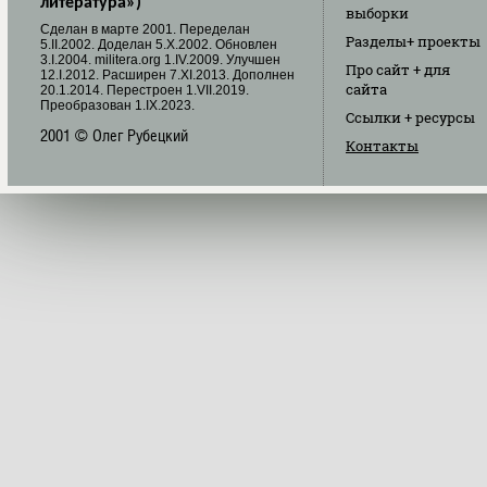
литература»)
выборки
Cделан в марте 2001. Переделан
Разделы
+ проекты
5.II.2002. Доделан 5.X.2002. Обновлен
3.I.2004. militera.org 1.IV.2009. Улучшен
Про сайт
+ для
12.I.2012. Расширен 7.XI.2013. Дополнен
сайта
20.1.2014. Перестроен 1.VII.2019.
Преобразован 1.IX.2023.
Ссылки
+ ресурсы
2001 © Олег Рубецкий
Контакты