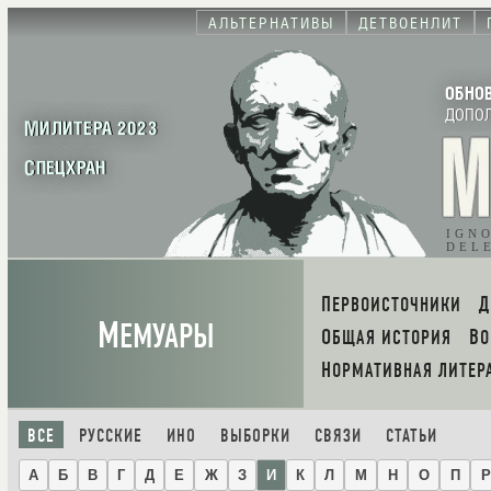
АЛЬТЕРНАТИВЫ
ДЕТВОЕНЛИТ
ОБНО
ДОПО
МИЛИТЕРА 2023
СПЕЦХРАН
IGN
DEL
ПЕРВОИСТОЧНИКИ
М
ЕМУАРЫ
ОБЩАЯ ИСТОРИЯ
В
НОРМАТИВНАЯ ЛИТЕР
ВСЕ
РУССКИЕ
ИНО
ВЫБОРКИ
СВЯЗИ
СТАТЬИ
А
Б
В
Г
Д
Е
Ж
З
И
К
Л
М
Н
О
П
Р