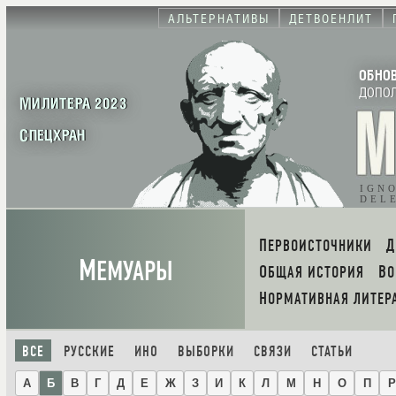
АЛЬТЕРНАТИВЫ
ДЕТВОЕНЛИТ
ОБНО
ДОПО
МИЛИТЕРА 2023
СПЕЦХРАН
IGN
DEL
ПЕРВОИСТОЧНИКИ
М
ЕМУАРЫ
ОБЩАЯ ИСТОРИЯ
В
НОРМАТИВНАЯ ЛИТЕР
ВСЕ
РУССКИЕ
ИНО
ВЫБОРКИ
СВЯЗИ
СТАТЬИ
А
Б
В
Г
Д
Е
Ж
З
И
К
Л
М
Н
О
П
Р