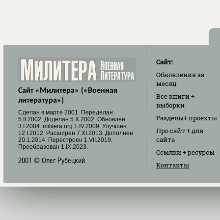
Сайт:
Обновления
за
месяц
Сайт «Милитера» («Военная
Все книги
+
литература»)
выборки
Cделан в марте 2001. Переделан
Разделы
+ проекты
5.II.2002. Доделан 5.X.2002. Обновлен
3.I.2004. militera.org 1.IV.2009. Улучшен
Про сайт
+ для
12.I.2012. Расширен 7.XI.2013. Дополнен
сайта
20.1.2014. Перестроен 1.VII.2019.
Преобразован 1.IX.2023.
Ссылки
+ ресурсы
2001 © Олег Рубецкий
Контакты