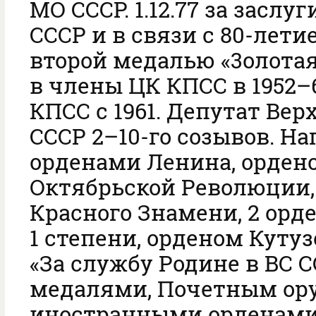
МО СССР. 1.12.77 за заслу
СССР и в связи с 80-лет
второй медалью «3олотая
в члены ЦК КПСС в 1952–
КПСС с 1961. Депутат Вер
СССР 2–10-го созывов. На
орденами Ленина, орден
Октябрьской Революции,
Красного Знамени, 2 орд
1 степени, орденом Кутуз
«За службу Родине в ВС С
медалями, Почетным ор
иностранными орденами