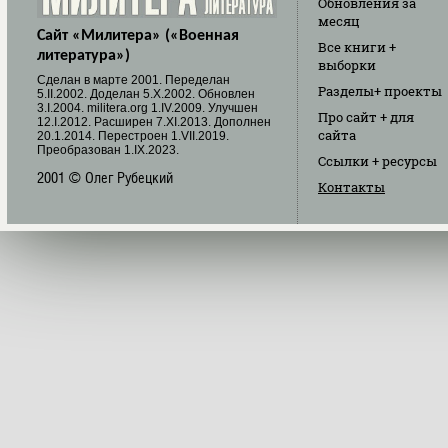
Обновления
за
месяц
Сайт «Милитера» («Военная
Все книги
+
литература»)
выборки
Cделан в марте 2001. Переделан
Разделы
+ проекты
5.II.2002. Доделан 5.X.2002. Обновлен
3.I.2004. militera.org 1.IV.2009. Улучшен
Про сайт
+ для
12.I.2012. Расширен 7.XI.2013. Дополнен
сайта
20.1.2014. Перестроен 1.VII.2019.
Преобразован 1.IX.2023.
Ссылки
+ ресурсы
2001 © Олег Рубецкий
Контакты