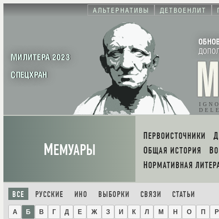
АЛЬТЕРНАТИВЫ
ДЕТВОЕНЛИТ
ОБНО
ДОПО
МИЛИТЕРА 2023
СПЕЦХРАН
IGN
DEL
ПЕРВОИСТОЧНИКИ
М
ЕМУАРЫ
ОБЩАЯ ИСТОРИЯ
В
НОРМАТИВНАЯ ЛИТЕР
ВСЕ
РУССКИЕ
ИНО
ВЫБОРКИ
СВЯЗИ
СТАТЬИ
А
Б
В
Г
Д
Е
Ж
З
И
К
Л
М
Н
О
П
Р