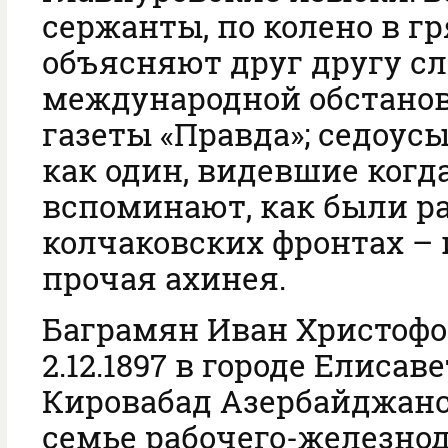
сержанты, по колено в гр
объясняют друг другу с
международной обстано
газеты «Правда»; седоусы
как один, видевшие когд
вспоминают, как были р
колчаковских фронтах – 
прочая ахинея.
Баграмян Иван Христофо
2.12.1897 в городе Елисав
Кировабад Азербайджанск
семье рабочего-железно