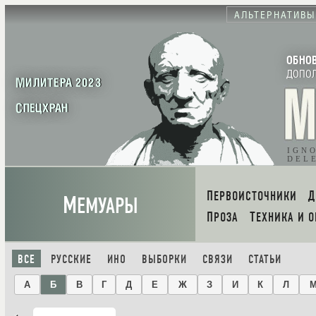
АЛЬТЕРНАТИВЫ
ОБНО
ДОПО
МИЛИТЕРА 2023
СПЕЦХРАН
IGN
DEL
ПЕРВОИСТОЧНИКИ
М
ЕМУАРЫ
ПРОЗА
ТЕХНИКА И 
ВСЕ
РУССКИЕ
ИНО
ВЫБОРКИ
СВЯЗИ
СТАТЬИ
А
Б
В
Г
Д
Е
Ж
З
И
К
Л