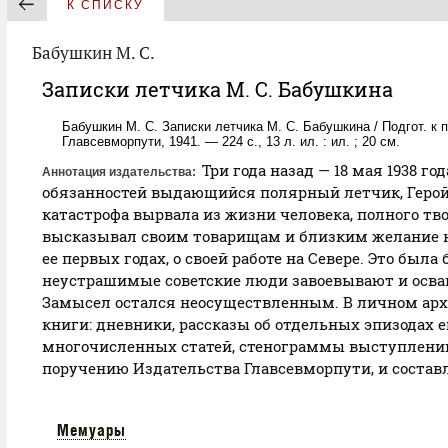
К СПИСКУ
Бабушкин М. С.
Записки летчика М. С. Бабушкина
Бабушкин М. С. Записки летчика М. С. Бабушкина / Подгот. к п
Главсевморпути, 1941. — 224 с., 13 л. ил. : ил. ; 20 см.
Три года назад — 18 мая 1938 г
Аннотация издательства
обязанностей выдающийся полярный летчик, Герой
катастрофа вырвала из жизни человека, полного тво
высказывал своим товарищам и близким желание н
ее первых годах, о своей работе на Севере. Это был
неустрашимые советские люди завоевывают и осва
Замысел остался неосуществленным. В личном арх
книги: дневники, рассказы об отдельных эпизодах е
многочисленных статей, стенограммы выступлений н
поручению Издательства Главсевморпути, и составл
Мемуары