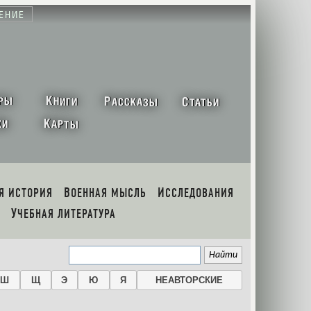
ЕНИЕ
К
Р
С
РЫ
НИГИ
АССКАЗЫ
ТАТЬИ
К
ХИ
АРТЫ
АЯ ИСТОРИЯ
ВОЕННАЯ МЫСЛЬ
ИССЛЕДОВАНИЯ
УЧЕБНАЯ ЛИТЕРАТУРА
Ш
Щ
Э
Ю
Я
НЕАВТОРСКИЕ