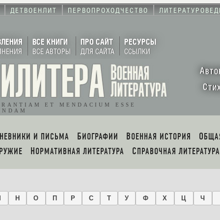
ДЕТВОЕНЛИТ
ПЕРВОПРОХОДЧЕСТВО
ЛИТЕРАТУРОВЕД
ВЛЕНИЯ
ВСЕ КНИГИ
ПРО САЙТ
РЕСУРСЫ
ЛНЕНИЯ
ВСЕ АВТОРЫ
ДЛЯ САЙТА
ССЫЛКИ
А
ВТО
С
ТИ
ORANTIAM ET MENDACIUM ESSE
ENDAM
ДНЕВНИКИ И ПИСЬМА
БИОГРАФИИ
ВОЕННАЯ ИСТОРИЯ
ОБЩ
ОРУЖИЕ
НОРМАТИВНАЯ ЛИТЕРАТУРА
СПРАВОЧНАЯ ЛИТЕРАТУРА
М
Н
О
П
Р
С
Т
У
Ф
Х
Ц
Ч