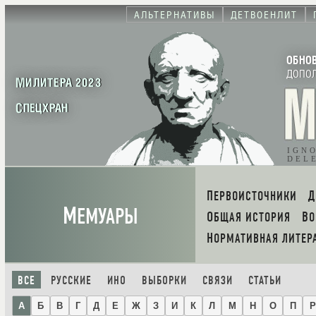
АЛЬТЕРНАТИВЫ
ДЕТВОЕНЛИТ
ОБНО
ДОПО
МИЛИТЕРА 2023
СПЕЦХРАН
IGN
DEL
ПЕРВОИСТОЧНИКИ
М
ЕМУАРЫ
ОБЩАЯ ИСТОРИЯ
В
НОРМАТИВНАЯ ЛИТЕР
ВСЕ
РУССКИЕ
ИНО
ВЫБОРКИ
СВЯЗИ
СТАТЬИ
А
Б
В
Г
Д
Е
Ж
З
И
К
Л
М
Н
О
П
Р