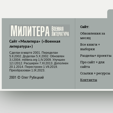
Сайт:
Обновления
за
месяц
Сайт «Милитера» («Военная
Все книги
+
литература»)
выборки
Cделан в марте 2001. Переделан
Разделы
+ проекты
5.II.2002. Доделан 5.X.2002. Обновлен
3.I.2004. militera.org 1.IV.2009. Улучшен
Про сайт
+ для
12.I.2012. Расширен 7.XI.2013. Дополнен
сайта
20.1.2014. Перестроен 1.VII.2019.
Преобразован 1.IX.2023.
Ссылки
+ ресурсы
2001 © Олег Рубецкий
Контакты