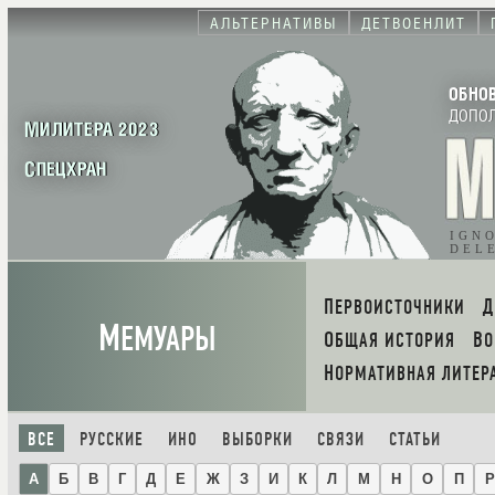
АЛЬТЕРНАТИВЫ
ДЕТВОЕНЛИТ
ОБНО
ДОПО
МИЛИТЕРА 2023
СПЕЦХРАН
IGN
DEL
ПЕРВОИСТОЧНИКИ
М
ЕМУАРЫ
ОБЩАЯ ИСТОРИЯ
В
НОРМАТИВНАЯ ЛИТЕР
ВСЕ
РУССКИЕ
ИНО
ВЫБОРКИ
СВЯЗИ
СТАТЬИ
А
Б
В
Г
Д
Е
Ж
З
И
К
Л
М
Н
О
П
Р