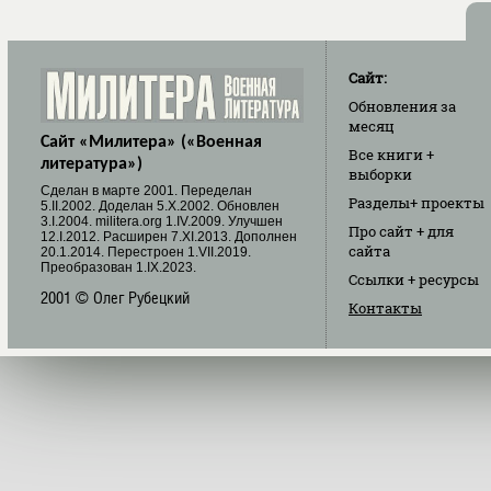
Сайт:
Обновления
за
месяц
Сайт «Милитера» («Военная
Все книги
+
литература»)
выборки
Cделан в марте 2001. Переделан
Разделы
+ проекты
5.II.2002. Доделан 5.X.2002. Обновлен
3.I.2004. militera.org 1.IV.2009. Улучшен
Про сайт
+ для
12.I.2012. Расширен 7.XI.2013. Дополнен
сайта
20.1.2014. Перестроен 1.VII.2019.
Преобразован 1.IX.2023.
Ссылки
+ ресурсы
2001 © Олег Рубецкий
Контакты