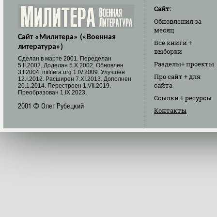
Сайт:
Обновления
за
месяц
Сайт «Милитера» («Военная
Все книги
+
литература»)
выборки
Cделан в марте 2001. Переделан
Разделы
+ проекты
5.II.2002. Доделан 5.X.2002. Обновлен
3.I.2004. militera.org 1.IV.2009. Улучшен
Про сайт
+ для
12.I.2012. Расширен 7.XI.2013. Дополнен
сайта
20.1.2014. Перестроен 1.VII.2019.
Преобразован 1.IX.2023.
Ссылки
+ ресурсы
2001 © Олег Рубецкий
Контакты