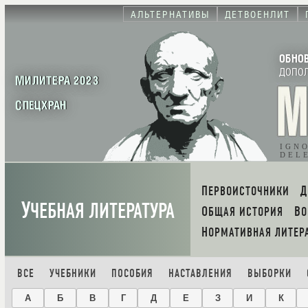
АЛЬТЕРНАТИВЫ
ДЕТВОЕНЛИТ
ОБНО
ДОПО
МИЛИТЕРА 2023
СПЕЦХРАН
IGN
DEL
ПЕРВОИСТОЧНИКИ
У
ЧЕБНАЯ ЛИТЕРАТУРА
ОБЩАЯ ИСТОРИЯ
В
НОРМАТИВНАЯ ЛИТЕР
ВСЕ
УЧЕБНИКИ
ПОСОБИЯ
НАСТАВЛЕНИЯ
ВЫБОРКИ
А
Б
В
Г
Д
Е
З
И
К