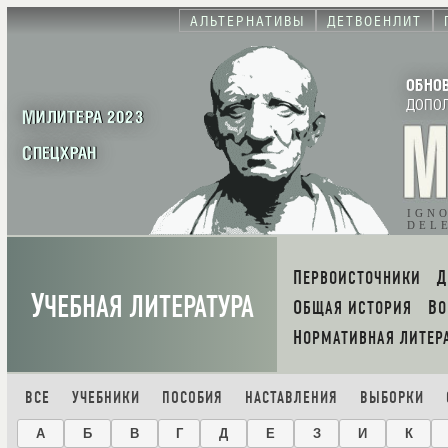
АЛЬТЕРНАТИВЫ
ДЕТВОЕНЛИТ
ОБНО
ДОПО
МИЛИТЕРА 2023
СПЕЦХРАН
IGN
DEL
ПЕРВОИСТОЧНИКИ
У
ЧЕБНАЯ ЛИТЕРАТУРА
ОБЩАЯ ИСТОРИЯ
В
НОРМАТИВНАЯ ЛИТЕР
ВСЕ
УЧЕБНИКИ
ПОСОБИЯ
НАСТАВЛЕНИЯ
ВЫБОРКИ
А
Б
В
Г
Д
Е
З
И
К