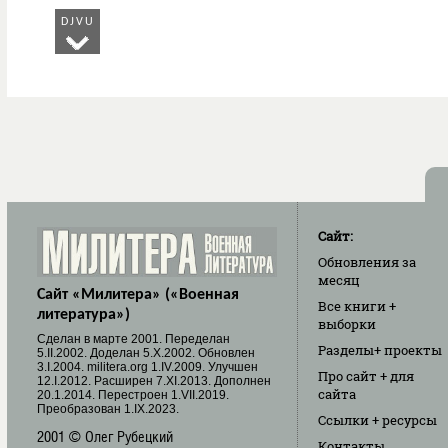
DJVU
Сайт:
Обновления
за
месяц
Сайт «Милитера» («Военная
Все книги
+
литература»)
выборки
Cделан в марте 2001. Переделан
Разделы
+ проекты
5.II.2002. Доделан 5.X.2002. Обновлен
3.I.2004. militera.org 1.IV.2009. Улучшен
Про сайт
+ для
12.I.2012. Расширен 7.XI.2013. Дополнен
сайта
20.1.2014. Перестроен 1.VII.2019.
Преобразован 1.IX.2023.
Ссылки
+ ресурсы
2001 © Олег Рубецкий
Контакты