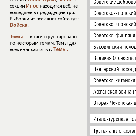
Советские доброво
Иное
секции
находится всё, не
Советско-японский
вошедшее в предыдущие три.
Выборки из всех книг сайта тут:
Советско-японский
Войска
.
Советско-финляндс
Темы
— книги сгруппированы
по некторым темам. Темы для
Буковинский поход
Темы.
всех книг сайта тут:
Великая Отечестве
Венгерский поход 
Советско-китайски
Афганская война (
Вторая Чеченская 
Итало-турецкая во
Третья англо-афга