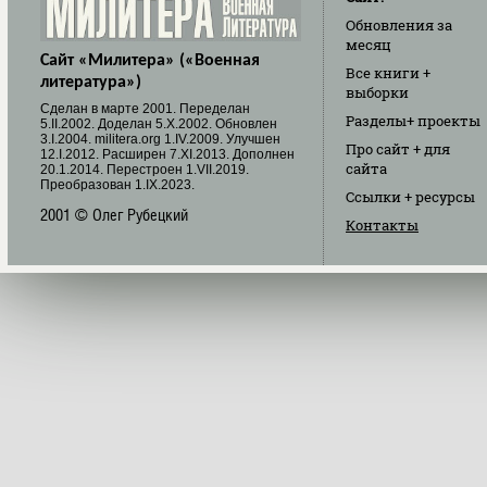
Обновления
за
месяц
Сайт «Милитера» («Военная
Все книги
+
литература»)
выборки
Cделан в марте 2001. Переделан
Разделы
+ проекты
5.II.2002. Доделан 5.X.2002. Обновлен
3.I.2004. militera.org 1.IV.2009. Улучшен
Про сайт
+ для
12.I.2012. Расширен 7.XI.2013. Дополнен
сайта
20.1.2014. Перестроен 1.VII.2019.
Преобразован 1.IX.2023.
Ссылки
+ ресурсы
2001 © Олег Рубецкий
Контакты