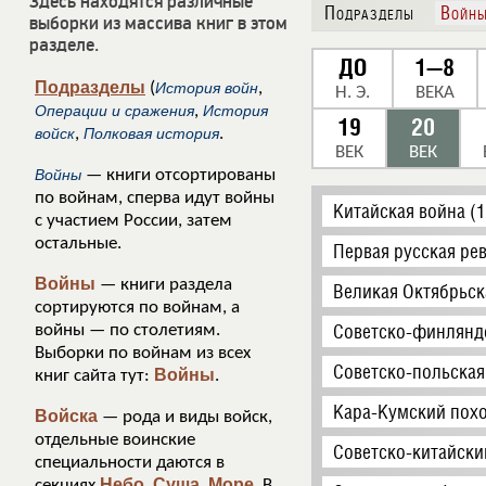
Здесь находятся различные
Подразделы
Войн
выборки из массива книг в этом
разделе.
ДО
1—8
Подразделы
(
История войн
,
Н. Э.
ВЕКА
Операции и сражения
,
История
19
20
войск
,
Полковая история
.
ВЕК
ВЕК
Войны
— книги отсортированы
по войнам, сперва идут войны
Китайская война (
с участием России, затем
остальные.
Первая русская ре
Войны
— книги раздела
Великая Октябрьск
сортируются по войнам, а
Советско-финляндс
войны — по столетиям.
Выборки по войнам из всех
Советско-польская
Войны
книг сайта тут:
.
Кара-Кумский похо
Войска
— рода и виды войск,
отдельные воинские
Советско-китайски
специальности даются в
Небо
Суша
Море
секциях
,
,
. В