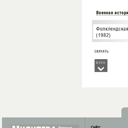
Военная истор
Фолклендская
(1982)
DJVU
Сайт: