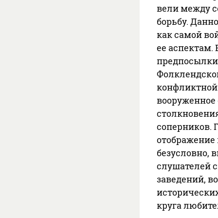
вели между 
борьбу. Данн
как самой во
ее аспектам.
предпосылки
Фолклендског
конфликтной 
вооруженное 
столкновени
соперников. 
отображение 
безусловно, в
слушателей 
заведений, в
исторических
круга любите