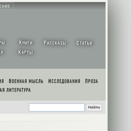
ЕНИЕ
К
Р
С
РЫ
НИГИ
АССКАЗЫ
ТАТЬИ
К
ХИ
АРТЫ
ИЯ
ВОЕННАЯ МЫСЛЬ
ИССЛЕДОВАНИЯ
ПРОЗА
НАЯ ЛИТЕРАТУРА