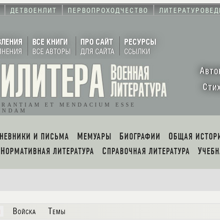
ДЕТВОЕНЛИТ
ПЕРВОПРОХОДЧЕСТВО
ЛИТЕРАТУРОВЕД
ВЛЕНИЯ
ВСЕ КНИГИ
ПРО САЙТ
РЕСУРСЫ
ЛНЕНИЯ
ВСЕ АВТОРЫ
ДЛЯ САЙТА
ССЫЛКИ
А
ВТО
С
ТИ
ORANTIAM ET MENDACIUM ESSE
ENDAM
ДНЕВНИКИ И ПИСЬМА
МЕМУАРЫ
БИОГРАФИИ
ОБЩАЯ ИСТОР
НОРМАТИВНАЯ ЛИТЕРАТУРА
СПРАВОЧНАЯ ЛИТЕРАТУРА
УЧЕБ
ы
Войска
Темы