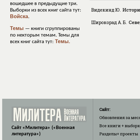
вошедшее в предыдущие три.
Истори
Видекинд Ю.
Выборки из всех книг сайта тут:
Войска
.
Севе
Широкорад А. Б.
Темы
— книги сгруппированы
по некторым темам. Темы для
Темы.
всех книг сайта тут:
Сайт:
Обновления
за мес
Все книги
+ выбор
Сайт «Милитера» («Военная
Разделы
+ проекты
литература»)