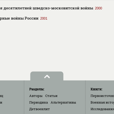
я десятилетней шведско-московитской войны
2000
рные войны России
2001
Разделы:
Книги:
яц
Авторы
Статьи
Первоисточн
ки
Периодика
Альтернативы
Военная исто
Детвоенлит
Исследовани