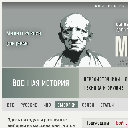
АЛЬТЕРНАТИВЫ
ОБНО
ДОПО
МИЛИТЕРА 2023
СПЕЦХРАН
IGN
DEL
ПЕРВОИСТОЧНИКИ
В
ОЕННАЯ ИСТОРИЯ
ТЕХНИКА И ОРУЖИЕ
ВСЕ
РУССКИЕ
ИНО
ВЫБОРКИ
СВЯЗИ
СТАТЬИ
Здесь находятся различные
Подразделы
Войн
выборки из массива книг в этом