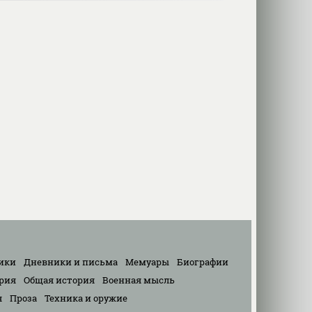
ики
Дневники и письма
Мемуары
Биографии
рия
Общая история
Военная мысль
я
Проза
Техника и оружие