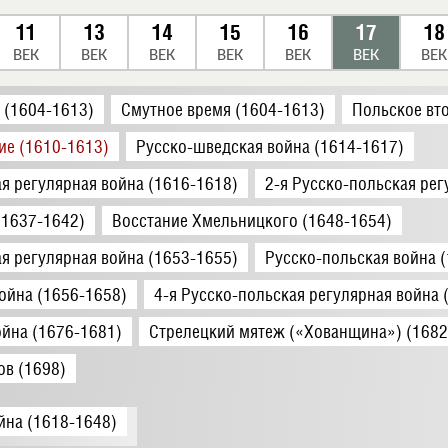
11
13
14
15
16
17
18
ВЕК
ВЕК
ВЕК
ВЕК
ВЕК
ВЕК
ВЕК
 (1604-1613)
Смутное время (1604-1613)
Польское вт
ие (1610-1613)
Русско-шведская война (1614-1617)
ая регулярная война (1616-1618)
2-я Русско-польская рег
(1637-1642)
Восстание Хмельницкого (1648-1654)
ая регулярная война (1653-1655)
Русско-польская война 
ойна (1656-1658)
4-я Русско-польская регулярная война 
ойна (1676-1681)
Стрелецкий мятеж («Хованщина») (1682
ов (1698)
йна (1618-1648)