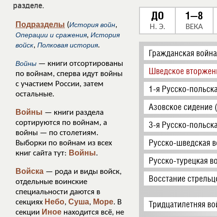
разделе.
ДО
1—8
Подразделы
(
История войн
,
Н. Э.
ВЕКА
Операции и сражения
,
История
войск
,
Полковая история
.
Гражданская война
Войны
— книги отсортированы
Шведское вторжен
по войнам, сперва идут войны
с участием России, затем
1-я Русско-польск
остальные.
Азовское сидение 
Войны
— книги раздела
сортируются по войнам, а
3-я Русско-польск
войны — по столетиям.
Русско-шведская в
Выборки по войнам из всех
Войны
книг сайта тут:
.
Русско-турецкая в
Войска
— рода и виды войск,
Восстание стрельц
отдельные воинские
специальности даются в
Небо
Суша
Море
секциях
,
,
. В
Тридцатилетняя во
Иное
секции
находится всё, не