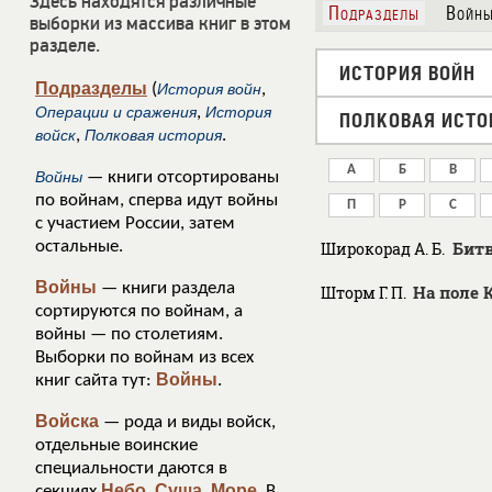
Здесь находятся различные
Подразделы
Войн
выборки из массива книг в этом
разделе.
ИСТОРИЯ ВОЙН
Подразделы
(
История войн
,
Операции и сражения
,
История
ПОЛКОВАЯ ИСТО
войск
,
Полковая история
.
А
Б
В
Войны
— книги отсортированы
по войнам, сперва идут войны
П
Р
С
с участием России, затем
остальные.
Битв
Широкорад А. Б.
Войны
— книги раздела
На поле 
Шторм Г. П.
сортируются по войнам, а
войны — по столетиям.
Выборки по войнам из всех
Войны
книг сайта тут:
.
Войска
— рода и виды войск,
отдельные воинские
специальности даются в
Небо
Суша
Море
секциях
,
,
. В