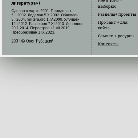
Все книги
+
литература»)
выборки
Cделан в марте 2001. Переделан
Разделы
+ проекты
5.II.2002. Доделан 5.X.2002. Обновлен
3.I.2004. militera.org 1.IV.2009. Улучшен
Про сайт
+ для
12.I.2012. Расширен 7.XI.2013. Дополнен
сайта
20.1.2014. Перестроен 1.VII.2019.
Преобразован 1.IX.2023.
Ссылки
+ ресурсы
2001 © Олег Рубецкий
Контакты