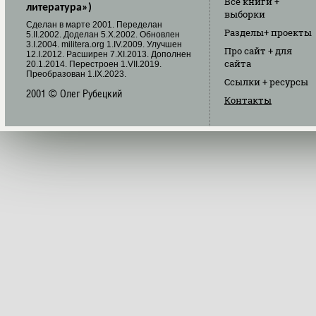
Все книги
+
литература»)
выборки
Cделан в марте 2001. Переделан
Разделы
+ проекты
5.II.2002. Доделан 5.X.2002. Обновлен
3.I.2004. militera.org 1.IV.2009. Улучшен
Про сайт
+ для
12.I.2012. Расширен 7.XI.2013. Дополнен
сайта
20.1.2014. Перестроен 1.VII.2019.
Преобразован 1.IX.2023.
Ссылки
+ ресурсы
2001 © Олег Рубецкий
Контакты