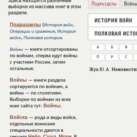
Здесь находятся различные
Подразделы
Войн
выборки из массива книг в этом
разделе.
ИСТОРИЯ ВОЙН
Подразделы
(
История войн
,
Операции и сражения
,
История
ПОЛКОВАЯ ИСТО
войск
,
Полковая история
.
А
Б
В
Войны
— книги отсортированы
по войнам, сперва идут войны
П
Р
С
с участием России, затем
остальные.
Неизвестн
Жук Ю. А.
Войны
— книги раздела
сортируются по войнам, а
войны — по столетиям.
Выборки по войнам из всех
Войны
книг сайта тут:
.
Войска
— рода и виды войск,
отдельные воинские
специальности даются в
Небо
Суша
Море
секциях
,
,
. В