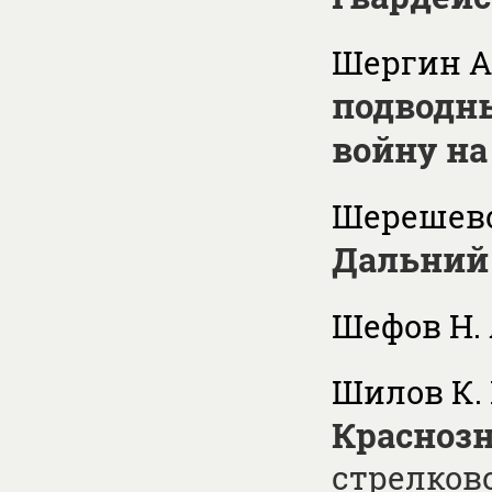
Шергин А.
подводн
войну на
Шерешевс
Дальний В
Шефов H. 
Шилов К.
Красноз
стрелков