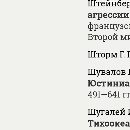
Штейнбер
агрессии
французс
Второй м
Шторм Г. 
Шувалов П
Юстиниа
491—641 гг
Шугалей И
Тихоокеа