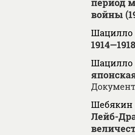
период 
войны (19
Шацилло В
1914—191
Шацилло В
японская
Докумен
Шебякин С
Лейб-Дра
величест