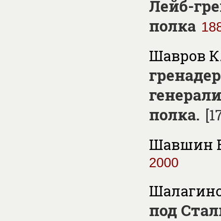
Лейб-гре
полка
18
Шавров К.
гренадер
генерали
полка.
[1
Шавшин В
2000
Шалагинов
под Ста