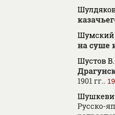
Шулдяков 
казачьего
Шумский
на суше 
Шустов В.
Драгунск
1901 гг..
19
Шушкевич
Русско-яп