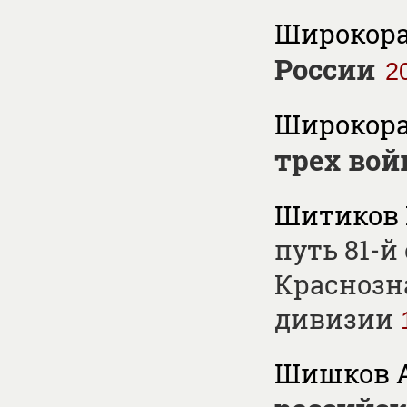
Широкорад
России
2
Широкорад
трех вой
Шитиков Н
путь 81-
Краснозн
дивизии
Шишков А