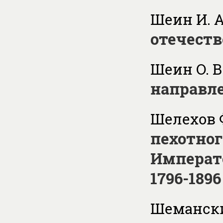
Шеин И. 
отечест
Шеин О. В
направл
Шелехов Ф
пехотног
Императо
1796-1896
Шемански