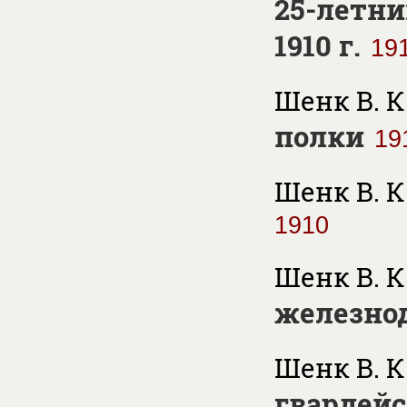
25-летний
1910 г.
19
Шенк В. К
полки
19
Шенк В. К
1910
Шенк В. К
железно
Шенк В. К
гвардейс