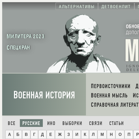
АЛЬТЕРНАТИВЫ
ДЕТВОЕНЛИТ
ОБНО
ДОПО
МИЛИТЕРА 2023
СПЕЦХРАН
IGN
DEL
ПЕРВОИСТОЧНИКИ
В
ОЕННАЯ ИСТОРИЯ
ВОЕННАЯ МЫСЛЬ
И
СПРАВОЧНАЯ ЛИТЕРАТ
ВСЕ
РУССКИЕ
ИНО
ВЫБОРКИ
СВЯЗИ
СТАТЬИ
А
Б
В
Г
Д
Е
Ж
З
И
К
Л
М
Н
О
П
Р