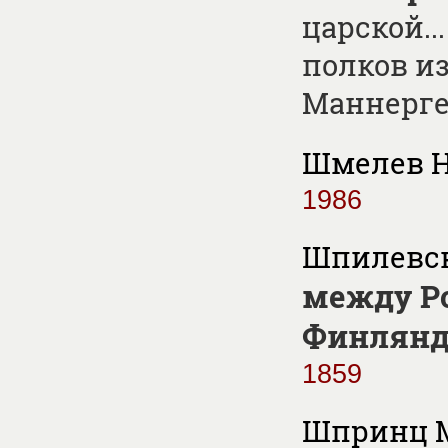
царской..
полков и
Маннерг
Шмелев Н
1986
Шпилевск
между Р
Финляндии
1859
Шпринц 