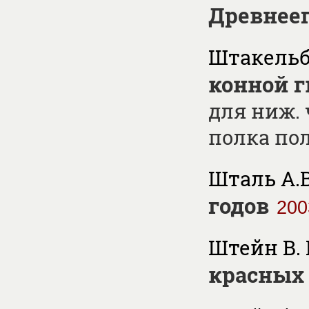
Древнее
Штакельбе
конной г
для ниж. 
полка пол
Шталь А.В
годов
200
Штейн В. 
красных