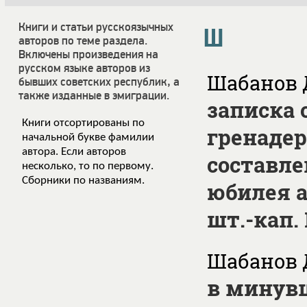
Книги и статьи русскоязычных
Ш
авторов по теме раздела.
Включены произведения на
русском языке авторов из
Шабанов Д
бывших советских республик, а
также изданные в эмиграции.
записка 
Книги отсортированы по
гренадер
начальной букве фамилии
автора. Если авторов
составле
несколько, то по первому.
Сборники по названиям.
юбилея 
шт.-кап
Шабанов 
в минувш