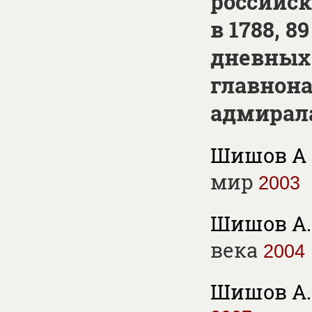
российск
в 1788, 8
дневных 
главнон
адмирал
Шишов А 
мир
2003
Шишов А.
века
2004
Шишов А.