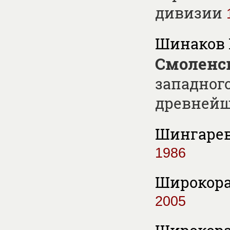
дивизии
Шинаков 
Смоленс
западного
древнейши
Шингарев 
1986
Широкорад
2005