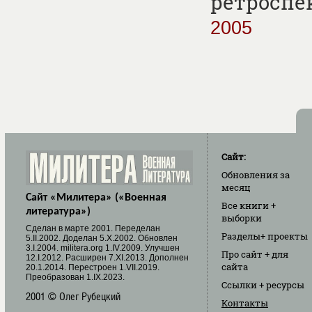
ретроспе
2005
Сайт:
Обновления
за
месяц
Сайт «Милитера» («Военная
Все книги
+
литература»)
выборки
Cделан в марте 2001. Переделан
Разделы
+ проекты
5.II.2002. Доделан 5.X.2002. Обновлен
3.I.2004. militera.org 1.IV.2009. Улучшен
Про сайт
+ для
12.I.2012. Расширен 7.XI.2013. Дополнен
сайта
20.1.2014. Перестроен 1.VII.2019.
Преобразован 1.IX.2023.
Ссылки
+ ресурсы
2001 © Олег Рубецкий
Контакты